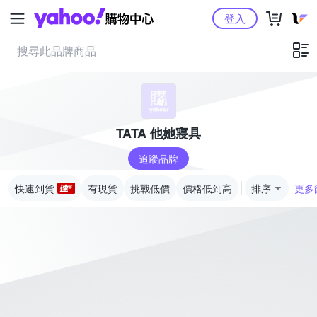
Yahoo購物中心
登入
TATA 他她寢具
追蹤品牌
快速到貨
有現貨
挑戰低價
價格低到高
排序
更多