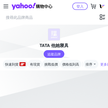
Yahoo購物中心
登入
TATA 他她寢具
追蹤品牌
快速到貨
有現貨
挑戰低價
價格低到高
排序
更多