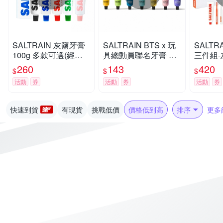
SALTRAIN 灰鹽牙膏
SALTRAIN BTS x 玩
SALTR
100g 多款可選(經典
具總動員聯名牙膏 70
三件組-
薄荷/低氟淨護/積雪草
g 任選-RM/Jin/SUGA/
X1+牙
260
143
420
$
$
$
修護/清恬香檸/強效薄
j-hop/Jimin/V/Jung Ko
(經典薄
活動
券
活動
券
活動
券
荷)
ok
積雪草修
快速到貨
有現貨
挑戰低價
價格低到高
排序
更多