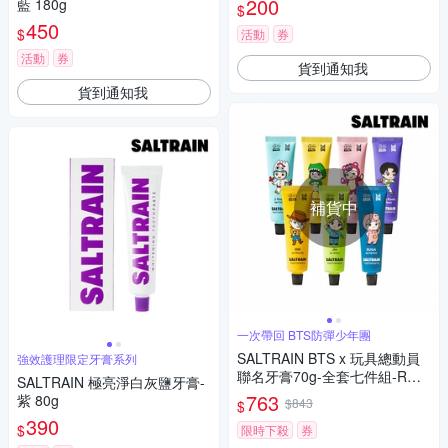
200
藍 180g
$
修護/清恬香檸/強效薄荷)
450
$
活動
券
活動
券
貨到通知我
貨到通知我
補貨中
一次帶回 BTS防彈少年團
SALTRAIN BTS x 玩具總動員
強效護理限定牙膏系列
聯名牙膏70g-全套七件組-RM/J
SALTRAIN 極亮淨白灰鹽牙膏-
in/SUGA/j-hop/Jimin/V/Jung K
763
紫 80g
$843
$
ook
390
$
限時下殺
券