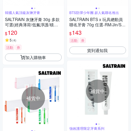
韓國人氣頂級灰鹽牙膏
BTS防彈少年團 超人氣聯名推出
SALTRAIN 灰鹽牙膏 30g 多款
SALTRAIN BTS x 玩具總動員
可選(經典薄荷/低氟淨護/積雪
聯名牙膏 70g 任選-RM/Jin/SU
草修護/清恬香檸/強效薄荷)
GA/j-hop/Jimin/V/Jung Kook
120
143
$
$
5
(
4
)
活動
券
活動
券
貨到通知我
加入購物車
補貨中
補貨中
強效護理限定牙膏系列