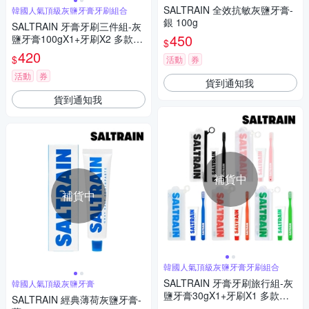
SALTRAIN 全效抗敏灰鹽牙膏-
韓國人氣頂級灰鹽牙膏牙刷組合
銀 100g
SALTRAIN 牙膏牙刷三件組-灰
450
鹽牙膏100gX1+牙刷X2 多款可
$
選 (經典薄荷/低氟淨護/積雪草
420
$
活動
券
修護/清恬香檸)
活動
券
貨到通知我
貨到通知我
補貨中
補貨中
韓國人氣頂級灰鹽牙膏牙刷組合
SALTRAIN 牙膏牙刷旅行組-灰
韓國人氣頂級灰鹽牙膏
鹽牙膏30gX1+牙刷X1 多款可
SALTRAIN 經典薄荷灰鹽牙膏-
選 (經典薄荷/低氟淨護/積雪草