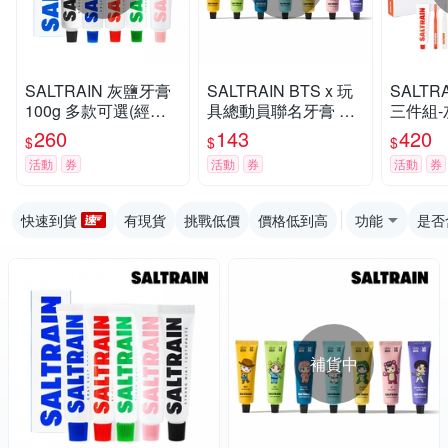
SALTRAIN 灰鹽牙膏
SALTRAIN BTS x 玩
SALTR
100g 多款可選(經典
具總動員聯名牙膏 70
三件組-
薄荷/低氟淨護/積雪草
g 任選-RM/Jin/SUGA/
X1+牙
260
143
420
$
$
$
修護/清恬香檸/強效薄
j-hop/Jimin/V/Jung Ko
(經典薄
活動
券
活動
券
活動
券
荷)
ok
積雪草修
快速到貨
有現貨
挑戰低價
價格低到高
功能
是否
補貨中