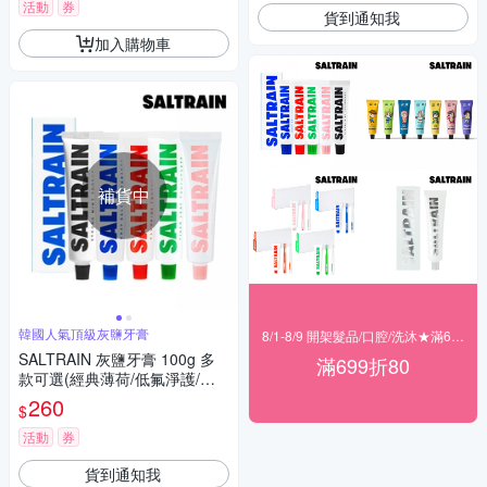
活動
券
貨到通知我
加入購物車
補貨中
韓國人氣頂級灰鹽牙膏
8/1-8/9 開架髮品/口腔/洗沐★滿699折80
SALTRAIN 灰鹽牙膏 100g 多
滿699折80
款可選(經典薄荷/低氟淨護/積
雪草修護/清恬香檸/強效薄荷)
260
$
活動
券
貨到通知我