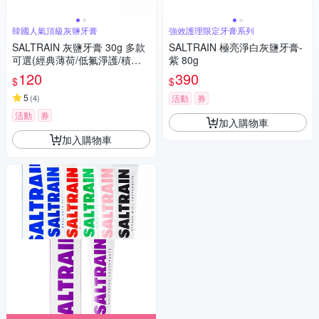
韓國人氣頂級灰鹽牙膏
強效護理限定牙膏系列
SALTRAIN 灰鹽牙膏 30g 多款
SALTRAIN 極亮淨白灰鹽牙膏-
可選(經典薄荷/低氟淨護/積雪
紫 80g
草修護/清恬香檸/強效薄荷)
120
390
$
$
5
(
4
)
活動
券
活動
券
加入購物車
加入購物車