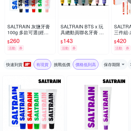
SALTRAIN 灰鹽牙膏
SALTRAIN BTS x 玩
SALTR
100g 多款可選(經典
具總動員聯名牙膏 70
三件組-
薄荷/低氟淨護/積雪草
g 任選-RM/Jin/SUGA/
X1+牙
260
143
420
$
$
$
修護/清恬香檸/強效薄
j-hop/Jimin/V/Jung Ko
(經典薄
活動
券
活動
券
活動
券
荷)
ok
積雪草修
快速到貨
有現貨
挑戰低價
價格低到高
保存期限