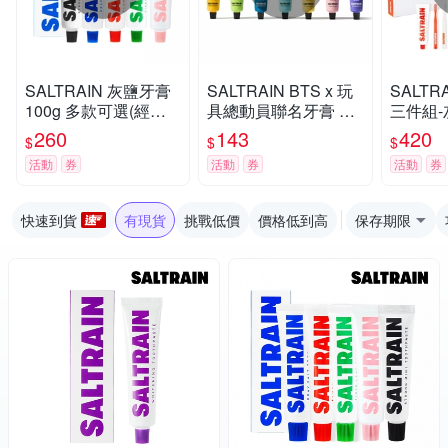
SALTRAIN 灰鹽牙膏
SALTRAIN BTS x 玩
SALTR
100g 多款可選(經典
具總動員聯名牙膏 70
三件組-
薄荷/低氟淨護/積雪草
g 任選-RM/Jin/SUGA/
X1+牙
260
143
420
$
$
$
修護/清恬香檸/強效薄
j-hop/Jimin/V/Jung Ko
(經典薄
活動
券
活動
券
活動
券
荷)
ok
積雪草修
快速到貨
有現貨
挑戰低價
價格低到高
保存期限