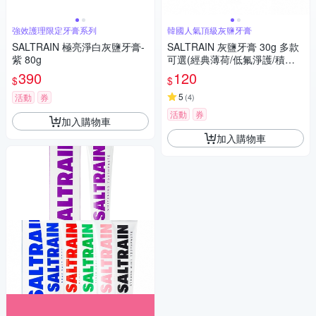
強效護理限定牙膏系列
韓國人氣頂級灰鹽牙膏
SALTRAIN 極亮淨白灰鹽牙膏-
SALTRAIN 灰鹽牙膏 30g 多款
紫 80g
可選(經典薄荷/低氟淨護/積雪
草修護/清恬香檸/強效薄荷)
390
120
$
$
5
活動
券
(
4
)
活動
券
加入購物車
加入購物車