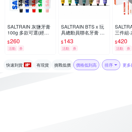
SALTRAIN 灰鹽牙膏
SALTRAIN BTS x 玩
SALTR
100g 多款可選(經典
具總動員聯名牙膏 70
三件組-
薄荷/低氟淨護/積雪草
g 任選-RM/Jin/SUGA/
X1+牙
260
143
420
$
$
$
修護/清恬香檸/強效薄
j-hop/Jimin/V/Jung Ko
(經典薄
活動
券
活動
券
活動
券
荷)
ok
積雪草修
快速到貨
有現貨
挑戰低價
價格低到高
排序
更多