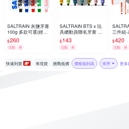
SALTRAIN 灰鹽牙膏
SALTRAIN BTS x 玩
SALTR
100g 多款可選(經典
具總動員聯名牙膏 70
三件組-
薄荷/低氟淨護/積雪草
g 任選-RM/Jin/SUGA/
X1+牙
260
143
420
$
$
$
修護/清恬香檸/強效薄
j-hop/Jimin/V/Jung Ko
(經典薄
活動
券
活動
券
活動
券
荷)
ok
積雪草修
快速到貨
有現貨
挑戰低價
價格低到高
排序
更多