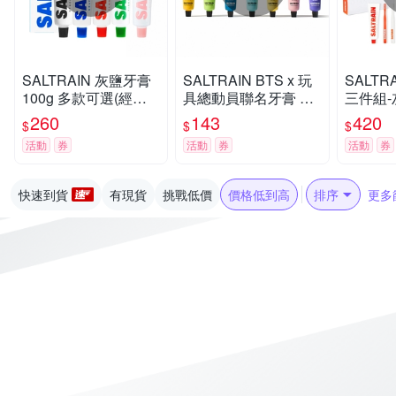
SALTRAIN 灰鹽牙膏
SALTRAIN BTS x 玩
SALTR
100g 多款可選(經典
具總動員聯名牙膏 70
三件組-
薄荷/低氟淨護/積雪草
g 任選-RM/Jin/SUGA/
X1+牙
260
143
420
$
$
$
修護/清恬香檸/強效薄
j-hop/Jimin/V/Jung Ko
(經典薄
活動
券
活動
券
活動
券
荷)
ok
積雪草修
快速到貨
有現貨
挑戰低價
價格低到高
排序
更多