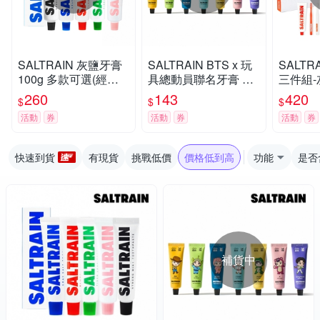
SALTRAIN 灰鹽牙膏
SALTRAIN BTS x 玩
SALTR
100g 多款可選(經典
具總動員聯名牙膏 70
三件組-
薄荷/低氟淨護/積雪草
g 任選-RM/Jin/SUGA/
X1+牙
260
143
420
$
$
$
修護/清恬香檸/強效薄
j-hop/Jimin/V/Jung Ko
(經典薄
活動
券
活動
券
活動
券
荷)
ok
積雪草修
快速到貨
有現貨
挑戰低價
價格低到高
功能
是否
補貨中