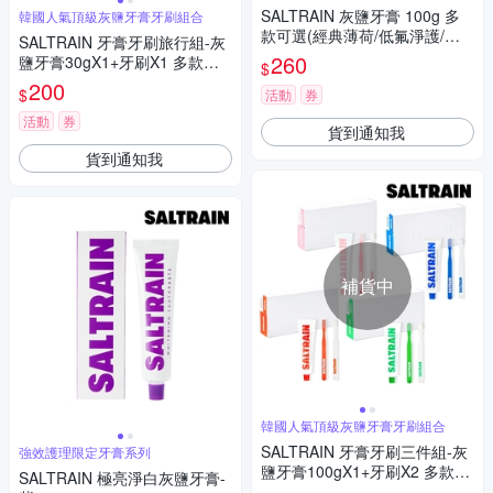
SALTRAIN 灰鹽牙膏 100g 多
韓國人氣頂級灰鹽牙膏牙刷組合
款可選(經典薄荷/低氟淨護/積
SALTRAIN 牙膏牙刷旅行組-灰
雪草修護/清恬香檸/強效薄荷)
260
鹽牙膏30gX1+牙刷X1 多款可
$
選 (經典薄荷/低氟淨護/積雪草
200
$
活動
券
修護/清恬香檸/強效薄荷)
活動
券
貨到通知我
貨到通知我
補貨中
韓國人氣頂級灰鹽牙膏牙刷組合
SALTRAIN 牙膏牙刷三件組-灰
強效護理限定牙膏系列
鹽牙膏100gX1+牙刷X2 多款可
SALTRAIN 極亮淨白灰鹽牙膏-
選 (經典薄荷/低氟淨護/積雪草