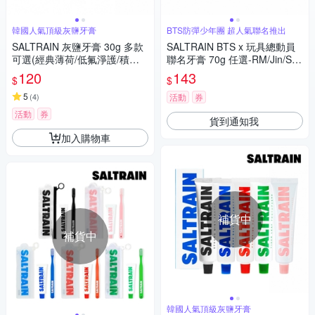
韓國人氣頂級灰鹽牙膏
BTS防彈少年團 超人氣聯名推出
SALTRAIN 灰鹽牙膏 30g 多款
SALTRAIN BTS x 玩具總動員
可選(經典薄荷/低氟淨護/積雪
聯名牙膏 70g 任選-RM/Jin/SU
草修護/清恬香檸/強效薄荷)
GA/j-hop/Jimin/V/Jung Kook
120
143
$
$
5
(
4
)
活動
券
活動
券
貨到通知我
加入購物車
補貨中
補貨中
韓國人氣頂級灰鹽牙膏