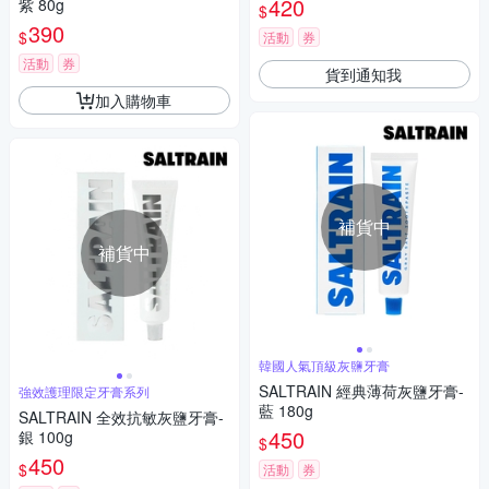
420
紫 80g
$
修護/清恬香檸)
390
$
活動
券
活動
券
貨到通知我
加入購物車
補貨中
補貨中
韓國人氣頂級灰鹽牙膏
SALTRAIN 經典薄荷灰鹽牙膏-
強效護理限定牙膏系列
藍 180g
SALTRAIN 全效抗敏灰鹽牙膏-
450
銀 100g
$
450
$
活動
券