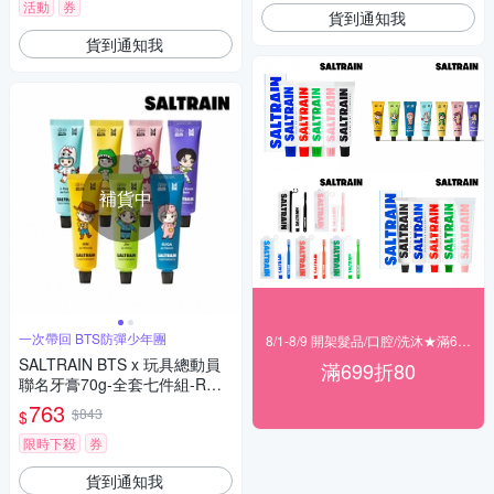
活動
券
貨到通知我
貨到通知我
補貨中
一次帶回 BTS防彈少年團
8/1-8/9 開架髮品/口腔/洗沐★滿699折80
SALTRAIN BTS x 玩具總動員
滿699折80
聯名牙膏70g-全套七件組-RM/J
in/SUGA/j-hop/Jimin/V/Jung K
763
$843
$
ook
限時下殺
券
貨到通知我