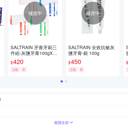
補貨中
補貨中
SALTRAIN 牙膏牙刷三
SALTRAIN 全效抗敏灰
件組-灰鹽牙膏100gX1
鹽牙膏-銀 100g
+牙刷X2 多款可選 (經典
420
450
$
$
薄荷/低氟淨護/積雪草修
護/清恬香檸)
活動
券
活動
券
白
包裝顯示
包裝顯示
展開全部