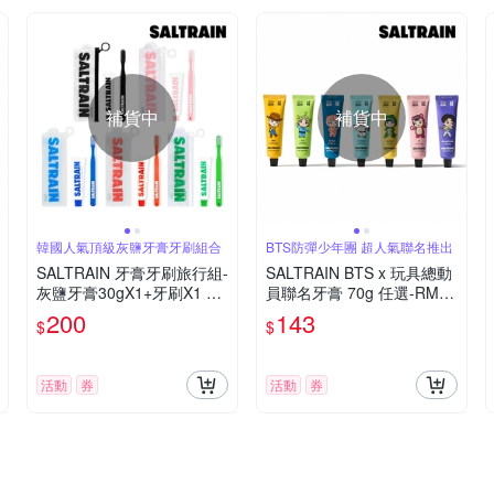
補貨中
補貨中
韓國人氣頂級灰鹽牙膏牙刷組合
BTS防彈少年團 超人氣聯名推出
SALTRAIN 牙膏牙刷旅行組-
SALTRAIN BTS x 玩具總動
灰鹽牙膏30gX1+牙刷X1 多
員聯名牙膏 70g 任選-RM/Ji
款可選 (經典薄荷/低氟淨護/
n/SUGA/j-hop/Jimin/V/Jung
200
143
$
$
積雪草修護/清恬香檸/強效
Kook
薄荷)
活動
券
活動
券