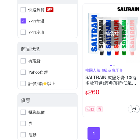
快速到貨
7-11常溫
7-11冷凍
補貨中
商品狀況
有現貨
韓國人氣頂級灰鹽牙膏
Yahoo自營
SALTRAIN 灰鹽牙膏 100g
多款可選(經典薄荷/低氟淨
評價4顆
以上
護/積雪草修護/清恬香檸/強
260
$
效薄荷)
優惠
活動
券
挑戰低價
券
1
活動