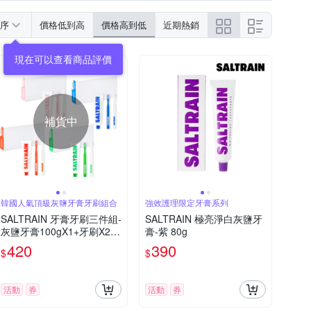
序
價格低到高
價格高到低
近期熱銷
補貨中
韓國人氣頂級灰鹽牙膏牙刷組合
強效護理限定牙膏系列
SALTRAIN 牙膏牙刷三件組-
SALTRAIN 極亮淨白灰鹽牙
灰鹽牙膏100gX1+牙刷X2
膏-紫 80g
多款可選 (經典薄荷/低氟淨
420
390
$
$
護/積雪草修護/清恬香檸)
活動
券
活動
券