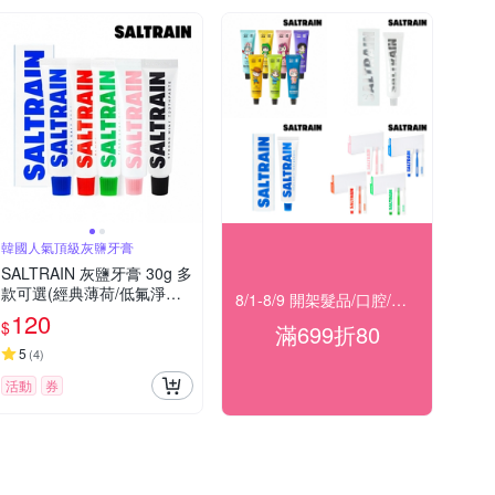
韓國人氣頂級灰鹽牙膏
SALTRAIN 灰鹽牙膏 30g 多
款可選(經典薄荷/低氟淨護/
8/1-8/9 開架髮品/口腔/洗沐★滿699折80
積雪草修護/清恬香檸/強效
120
$
滿699折80
薄荷)
5
(
4
)
活動
券