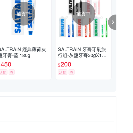
補貨中
補貨中
SALTRAIN 經典薄荷灰
SALTRAIN 牙膏牙刷旅
SA
鹽牙膏-藍 180g
行組-灰鹽牙膏30gX1
鹽牙
+牙刷X1 多款可選 (經典
450
200
3
$
$
$
薄荷/低氟淨護/積雪草修
活動
券
護/清恬香檸/強效薄荷)
活動
券
活動