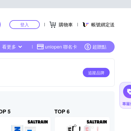
購物車
帳號綁定送
登入
看更多
uniopen 聯名卡
超贈點
追蹤品牌
OP 5
TOP 6
TOP