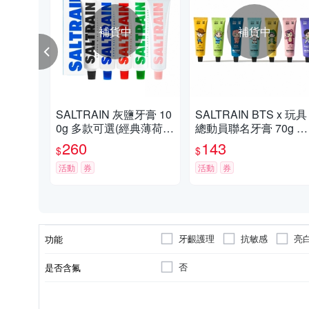
補貨中
補貨中
SALTRAIN 灰鹽牙膏 10
SALTRAIN BTS x 玩具
0g 多款可選(經典薄荷/
總動員聯名牙膏 70g 任
低氟淨護/積雪草修護/清
選-RM/Jin/SUGA/j-hop/
260
143
$
$
恬香檸/強效薄荷)
Jimin/V/Jung Kook
活動
券
活動
券
牙齦護理
抗敏感
亮
功能
否
是否含氟
成人
牙膏
依商品外包裝顯示
依商品外包裝顯示
依商品
依商品
適用對象
類型
保存期限
製造日期/有效日期