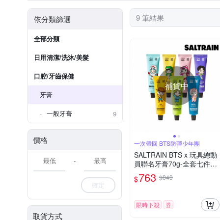
9 筆結果
依分類篩選
全部分類
日用清潔/洗沐/美髮
口腔/牙齒保健
補貨中
牙膏
一般牙膏
9
價格
一次帶回 BTS防彈少年團
SALTRAIN BTS x 玩具總動
-
員聯名牙膏70g-全套七件組-
RM/Jin/SUGA/j-hop/Jimin/
763
$843
$
V/Jung Kook
確定
限時下殺
券
取貨方式