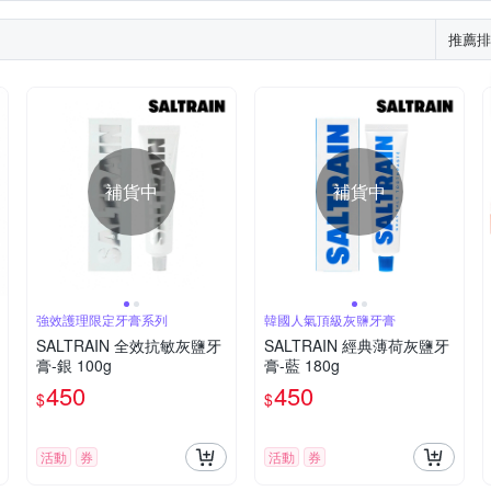
推薦排
補貨中
補貨中
強效護理限定牙膏系列
韓國人氣頂級灰鹽牙膏
SALTRAIN 全效抗敏灰鹽牙
SALTRAIN 經典薄荷灰鹽牙
膏-銀 100g
膏-藍 180g
450
450
$
$
活動
券
活動
券