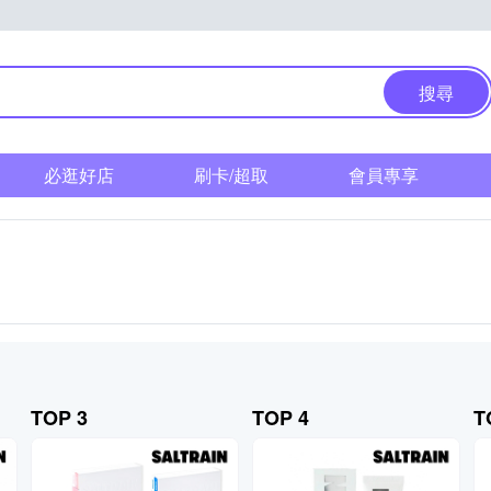
搜尋
必逛好店
刷卡/超取
會員專享
TOP 3
TOP 4
T