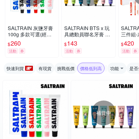
SALTRAIN 灰鹽牙膏
SALTRAIN BTS x 玩
SALTR
100g 多款可選(經典
具總動員聯名牙膏 70
三件組-
薄荷/低氟淨護/積雪草
g 任選-RM/Jin/SUGA/
X1+牙
260
143
420
$
$
$
修護/清恬香檸/強效薄
j-hop/Jimin/V/Jung Ko
(經典薄
活動
券
活動
券
活動
券
荷)
ok
積雪草修
快速到貨
有現貨
挑戰低價
價格低到高
功能
是否
補貨中