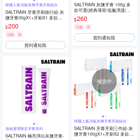
SALTRAIN 灰鹽牙膏 100g 多
韓國人氣頂級灰鹽牙膏牙刷組合
款可選(經典薄荷/低氟淨護/積
SALTRAIN 牙膏牙刷旅行組-灰
雪草修護/清恬香檸/強效薄荷)
260
鹽牙膏30gX1+牙刷X1 多款可
$
選 (經典薄荷/低氟淨護/積雪草
200
$
活動
券
修護/清恬香檸/強效薄荷)
活動
券
貨到通知我
貨到通知我
補貨中
韓國人氣頂級灰鹽牙膏牙刷組合
SALTRAIN 牙膏牙刷三件組-灰
強效護理限定牙膏系列
鹽牙膏100gX1+牙刷X2 多款可
SALTRAIN 極亮淨白灰鹽牙膏-
選 (經典薄荷/低氟淨護/積雪草