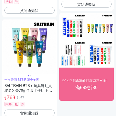
活動
券
貨到通知我
貨到通知我
補貨中
一次帶回 BTS防彈少年團
8/1-8/9 開架髮品/口腔/洗沐★滿699折80
SALTRAIN BTS x 玩具總動員
滿699折80
聯名牙膏70g-全套七件組-RM/J
in/SUGA/j-hop/Jimin/V/Jung K
763
$843
$
ook
限時下殺
券
貨到通知我