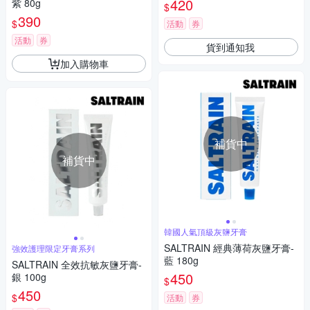
420
紫 80g
$
修護/清恬香檸)
390
$
活動
券
活動
券
貨到通知我
加入購物車
補貨中
補貨中
韓國人氣頂級灰鹽牙膏
SALTRAIN 經典薄荷灰鹽牙膏-
強效護理限定牙膏系列
藍 180g
SALTRAIN 全效抗敏灰鹽牙膏-
450
銀 100g
$
450
$
活動
券