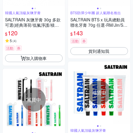
韓國人氣頂級灰鹽牙膏
BTS防彈少年團 超人氣聯名推出
SALTRAIN 灰鹽牙膏 30g 多款
SALTRAIN BTS x 玩具總動員
可選(經典薄荷/低氟淨護/積雪
聯名牙膏 70g 任選-RM/Jin/SU
草修護/清恬香檸/強效薄荷)
GA/j-hop/Jimin/V/Jung Kook
120
143
$
$
5
(
4
)
活動
券
活動
券
貨到通知我
加入購物車
補貨中
補貨中
韓國人氣頂級灰鹽牙膏