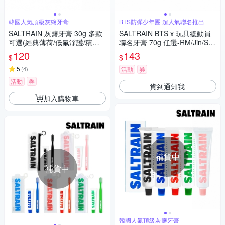
韓國人氣頂級灰鹽牙膏
BTS防彈少年團 超人氣聯名推出
SALTRAIN 灰鹽牙膏 30g 多款
SALTRAIN BTS x 玩具總動員
可選(經典薄荷/低氟淨護/積雪
聯名牙膏 70g 任選-RM/Jin/SU
草修護/清恬香檸/強效薄荷)
GA/j-hop/Jimin/V/Jung Kook
120
143
$
$
5
(
4
)
活動
券
活動
券
貨到通知我
加入購物車
補貨中
補貨中
韓國人氣頂級灰鹽牙膏