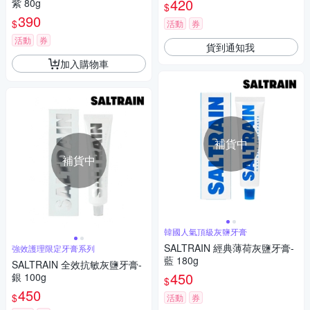
420
紫 80g
$
修護/清恬香檸)
390
$
活動
券
活動
券
貨到通知我
加入購物車
補貨中
補貨中
韓國人氣頂級灰鹽牙膏
SALTRAIN 經典薄荷灰鹽牙膏-
強效護理限定牙膏系列
藍 180g
SALTRAIN 全效抗敏灰鹽牙膏-
450
銀 100g
$
450
$
活動
券