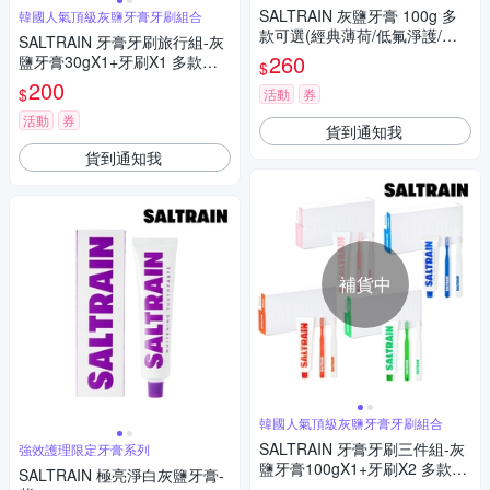
SALTRAIN 灰鹽牙膏 100g 多
韓國人氣頂級灰鹽牙膏牙刷組合
款可選(經典薄荷/低氟淨護/積
SALTRAIN 牙膏牙刷旅行組-灰
雪草修護/清恬香檸/強效薄荷)
260
鹽牙膏30gX1+牙刷X1 多款可
$
選 (經典薄荷/低氟淨護/積雪草
200
$
活動
券
修護/清恬香檸/強效薄荷)
活動
券
貨到通知我
貨到通知我
補貨中
韓國人氣頂級灰鹽牙膏牙刷組合
SALTRAIN 牙膏牙刷三件組-灰
強效護理限定牙膏系列
鹽牙膏100gX1+牙刷X2 多款可
SALTRAIN 極亮淨白灰鹽牙膏-
選 (經典薄荷/低氟淨護/積雪草