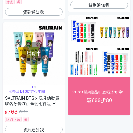
活動
券
貨到通知我
貨到通知我
補貨中
一次帶回 BTS防彈少年團
8/1-8/9 開架髮品/口腔/洗沐★滿699折80
SALTRAIN BTS x 玩具總動員
滿699折80
聯名牙膏70g-全套七件組-RM/J
in/SUGA/j-hop/Jimin/V/Jung K
763
$843
$
ook
限時下殺
券
貨到通知我