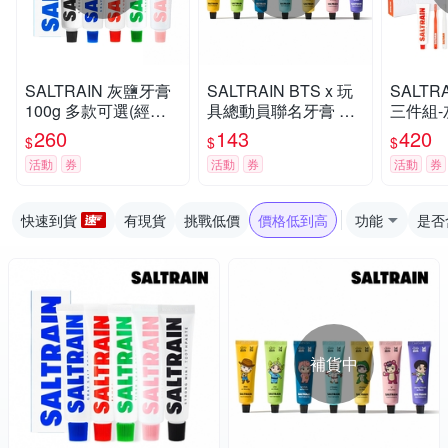
SALTRAIN 灰鹽牙膏
SALTRAIN BTS x 玩
SALTR
100g 多款可選(經典
具總動員聯名牙膏 70
三件組-
薄荷/低氟淨護/積雪草
g 任選-RM/Jin/SUGA/
X1+牙
260
143
420
$
$
$
修護/清恬香檸/強效薄
j-hop/Jimin/V/Jung Ko
(經典薄
活動
券
活動
券
活動
券
荷)
ok
積雪草修
快速到貨
有現貨
挑戰低價
價格低到高
功能
是否
補貨中