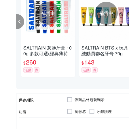
補貨中
補貨中
SALTRAIN 灰鹽牙膏 10
SALTRAIN BTS x 玩具
0g 多款可選(經典薄荷/
總動員聯名牙膏 70g 任
低氟淨護/積雪草修護/清
選-RM/Jin/SUGA/j-hop/
260
143
$
$
恬香檸/強效薄荷)
Jimin/V/Jung Kook
活動
券
活動
券
依商品外包裝顯示
保存期限
抗敏感
牙齦護理
功能
否
依商品外包裝顯示
成人
牙膏
是否含氟
製造日期/有效日期
適用對象
類型