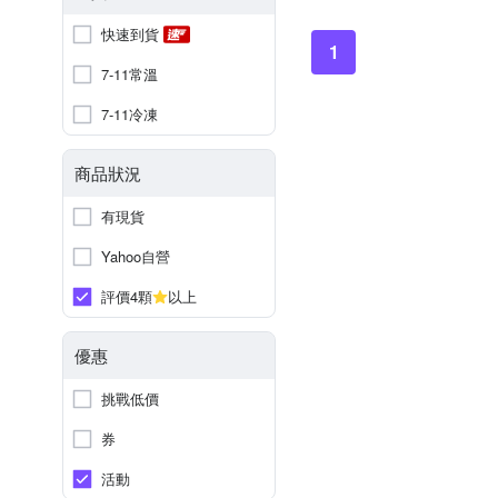
快速到貨
1
7-11常溫
7-11冷凍
商品狀況
有現貨
Yahoo自營
評價4顆
以上
優惠
挑戰低價
券
活動