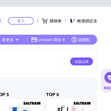
購物車
帳號綁定送
登入
看更多
uniopen 聯名卡
超贈點
追蹤品牌
OP 5
TOP 6
TOP