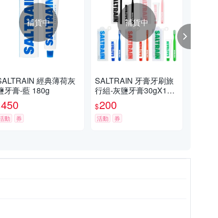
補貨中
補貨中
SALTRAIN 經典薄荷灰
SALTRAIN 牙膏牙刷旅
SA
鹽牙膏-藍 180g
行組-灰鹽牙膏30gX1
鹽牙
+牙刷X1 多款可選 (經典
450
200
3
$
$
$
薄荷/低氟淨護/積雪草修
活動
券
護/清恬香檸/強效薄荷)
活動
券
活動