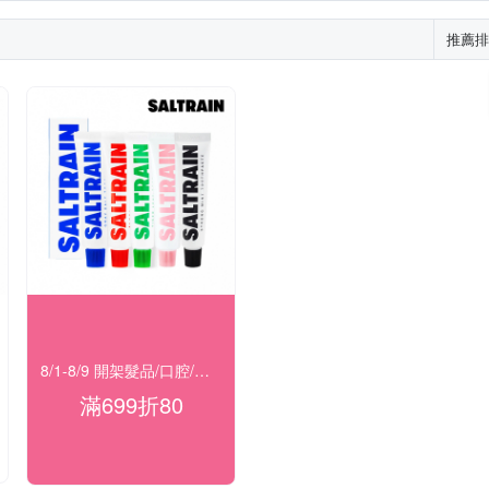
推薦排
8/1-8/9 開架髮品/口腔/洗沐★滿699折80
滿699折80