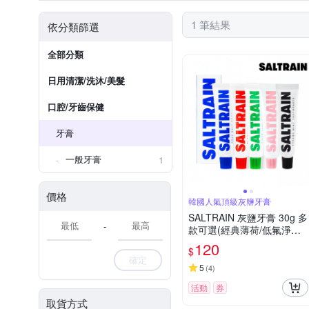
1 筆結果
依分類篩選
全部分類
日用清潔/洗沐/美髮
口腔/牙齒保健
牙膏
一般牙膏
1
價格
韓國人氣頂級灰鹽牙膏
SALTRAIN 灰鹽牙膏 30g 多
-
款可選(經典薄荷/低氟淨護/
積雪草修護/清恬香檸/強效
120
$
薄荷)
確定
5
(
4
)
活動
券
取貨方式