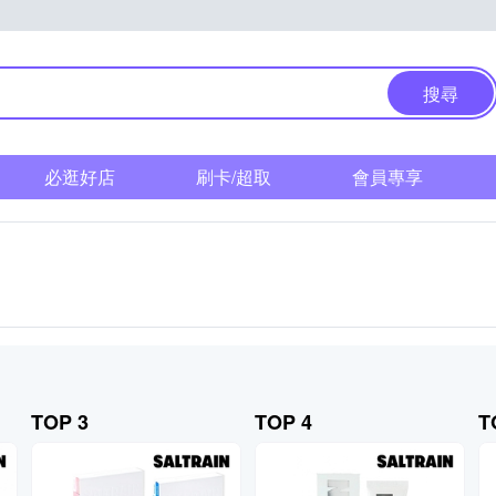
搜尋
必逛好店
刷卡/超取
會員專享
TOP 3
TOP 4
T