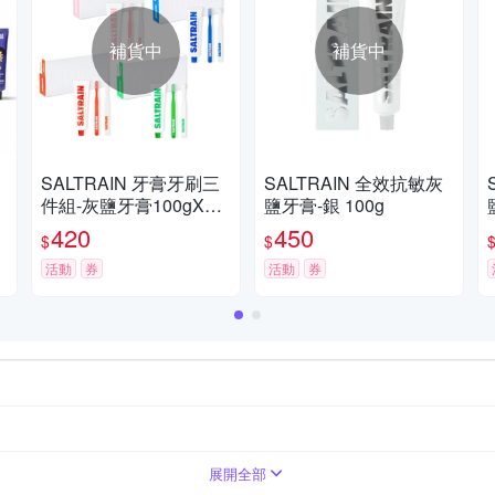
補貨中
補貨中
SALTRAIN 牙膏牙刷三
SALTRAIN 全效抗敏灰
件組-灰鹽牙膏100gX1
鹽牙膏-銀 100g
+牙刷X2 多款可選 (經典
420
450
$
$
薄荷/低氟淨護/積雪草修
護/清恬香檸)
活動
券
活動
券
展開全部