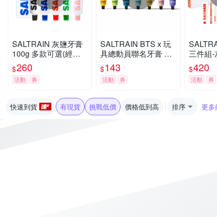
SALTRAIN 灰鹽牙膏
SALTRAIN BTS x 玩
SALTR
100g 多款可選(經典
具總動員聯名牙膏 70
三件組-
薄荷/低氟淨護/積雪草
g 任選-RM/Jin/SUGA/
X1+牙
260
143
420
$
$
$
修護/清恬香檸/強效薄
j-hop/Jimin/V/Jung Ko
(經典薄
活動
券
活動
券
活動
券
荷)
ok
積雪草修
快速到貨
有現貨
挑戰低價
價格低到高
排序
更多