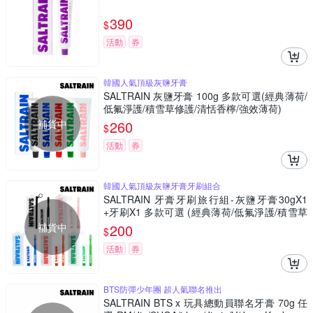
390
$
活動
券
韓國人氣頂級灰鹽牙膏
SALTRAIN 灰鹽牙膏 100g 多款可選(經典薄荷/
低氟淨護/積雪草修護/清恬香檸/強效薄荷)
補貨中
260
$
活動
券
韓國人氣頂級灰鹽牙膏牙刷組合
SALTRAIN 牙膏牙刷旅行組-灰鹽牙膏30gX1
+牙刷X1 多款可選 (經典薄荷/低氟淨護/積雪草
修護/清恬香檸/強效薄荷)
補貨中
200
$
活動
券
BTS防彈少年團 超人氣聯名推出
SALTRAIN BTS x 玩具總動員聯名牙膏 70g 任