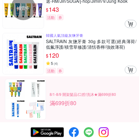
選-RM/Jin/SUGA/j-hop/Jimin/V/Jung Kook
補貨中
143
$
活動
券
韓國人氣頂級灰鹽牙膏
SALTRAIN 灰鹽牙膏 30g 多款可選(經典薄荷/
低氟淨護/積雪草修護/清恬香檸/強效薄荷)
120
$
5
(
4
)
活動
券
8/1-8/9 開架髮品/口腔/洗沐★滿699折80
滿699折80