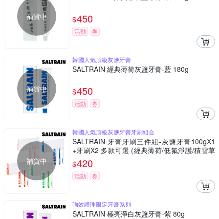
補貨中
450
$
活動
券
韓國人氣頂級灰鹽牙膏
SALTRAIN 經典薄荷灰鹽牙膏-藍 180g
補貨中
450
$
活動
券
韓國人氣頂級灰鹽牙膏牙刷組合
SALTRAIN 牙膏牙刷三件組-灰鹽牙膏100gX1
+牙刷X2 多款可選 (經典薄荷/低氟淨護/積雪草
修護/清恬香檸)
補貨中
420
$
活動
券
強效護理限定牙膏系列
SALTRAIN 極亮淨白灰鹽牙膏-紫 80g