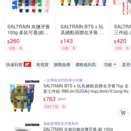
SALTRAIN 灰鹽牙膏
SALTRAIN BTS x 玩
SALTR
100g 多款可選(經典
具總動員聯名牙膏 70
三件組-
薄荷/低氟淨護/積雪草
g 任選-RM/Jin/SUGA/
X1+牙
260
143
420
$
$
$
修護/清恬香檸/強效薄
j-hop/Jimin/V/Jung Ko
(經典薄
活動
券
活動
券
活動
券
荷)
ok
積雪草修
快速到貨
有現貨
挑戰低價
價格低到高
功能
是否
一次帶回 BTS防彈少年團
SALTRAIN BTS x 玩具總動員聯名牙膏70g-全
套七件組-RM/Jin/SUGA/j-hop/Jimin/V/Jung Ko
ok
補貨中
763
$
$
843
限時下殺
券
強效護理限定牙膏系列
SALTRAIN 全效抗敏灰鹽牙膏-銀 100g