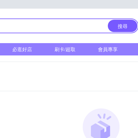
搜尋
必逛好店
刷卡/超取
會員專享