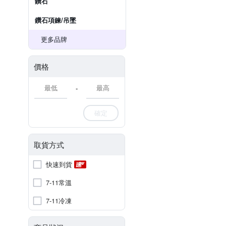
鑽石
鑽石項鍊/吊墜
更多品牌
價格
-
確定
取貨方式
快速到貨
7-11常溫
7-11冷凍