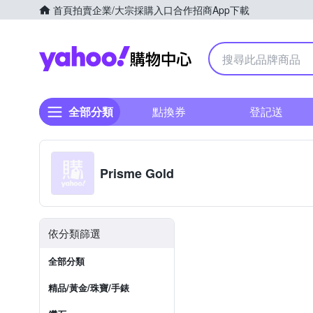
首頁
拍賣
企業/大宗採購入口
合作招商
App下載
Yahoo購物中心
全部分類
點換券
登記送
Prisme Gold
依分類篩選
全部分類
精品/黃金/珠寶/手錶