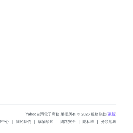
Yahoo台灣電子商務 版權所有 © 2026 服務條款(
更新
)
服中心
|
關於我們
|
購物須知
|
網路安全
|
隱私權
|
分類地圖