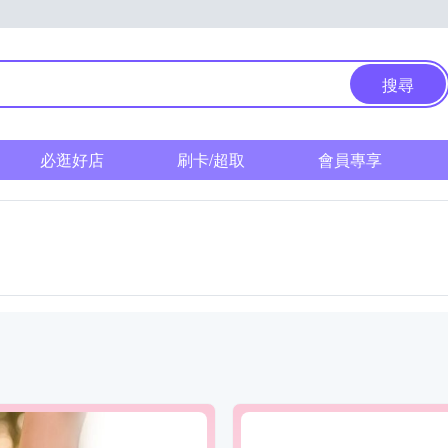
搜尋
必逛好店
刷卡/超取
會員專享