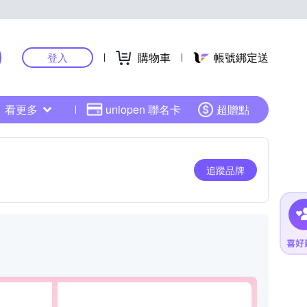
購物車
帳號綁定送
登入
看更多
uniopen 聯名卡
超贈點
追蹤品牌