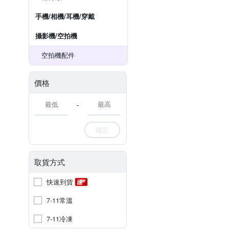
手機/相機/耳機/穿戴
攝影機/空拍機
空拍機配件
價格
-
確定
取貨方式
快速到貨
7-11常溫
7-11冷凍