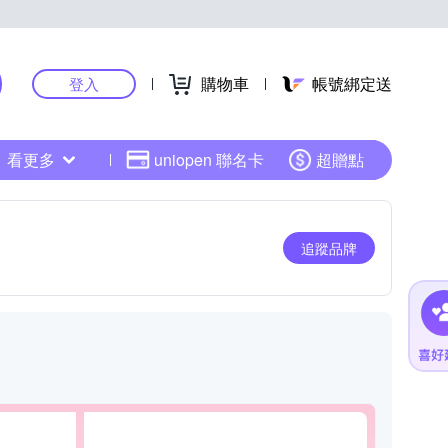
購物車
帳號綁定送
登入
看更多
uniopen 聯名卡
超贈點
追蹤品牌