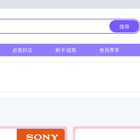
搜尋
必逛好店
刷卡/超取
會員專享