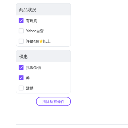
商品狀況
有現貨
Yahoo自營
評價4顆
以上
優惠
挑戰低價
券
活動
清除所有條件