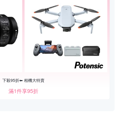
下殺95折⬅︎ 相機大特賣
滿1件享95折