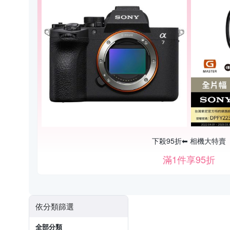
下殺95折⬅︎ 相機大特賣
滿1件享95折
依分類篩選
全部分類