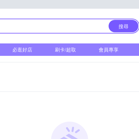
搜尋
必逛好店
刷卡/超取
會員專享