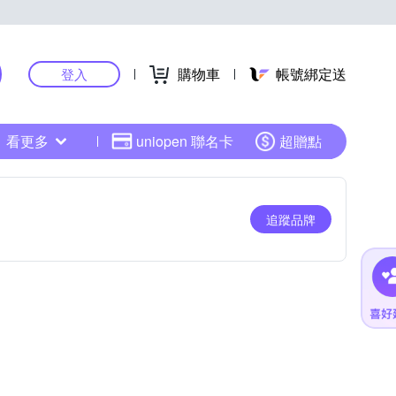
購物車
帳號綁定送
登入
看更多
uniopen 聯名卡
超贈點
追蹤品牌