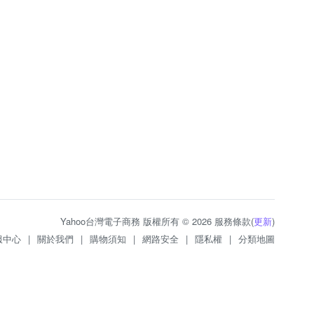
Yahoo台灣電子商務 版權所有 © 2026 服務條款(
更新
)
服中心
|
關於我們
|
購物須知
|
網路安全
|
隱私權
|
分類地圖