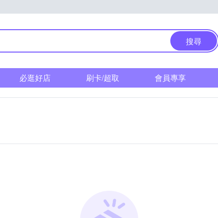
搜尋
必逛好店
刷卡/超取
會員專享