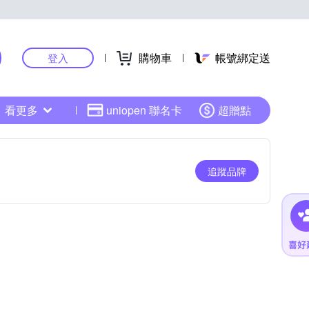
購物車
帳號綁定送
登入
看更多
uniopen 聯名卡
超贈點
追蹤品牌