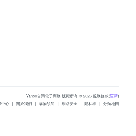
Yahoo台灣電子商務 版權所有 © 2026 服務條款(
更新
)
服中心
|
關於我們
|
購物須知
|
網路安全
|
隱私權
|
分類地圖