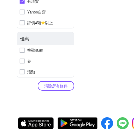
有現貨
Yahoo自營
評價4顆
以上
優惠
挑戰低價
券
活動
清除所有條件