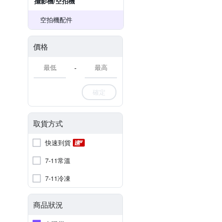
攝影機/空拍機
空拍機配件
價格
-
確定
取貨方式
快速到貨
7-11常溫
7-11冷凍
商品狀況