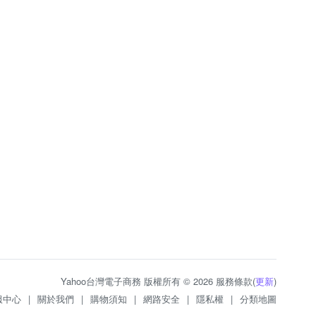
Yahoo台灣電子商務 版權所有 © 2026 服務條款(
更新
)
服中心
|
關於我們
|
購物須知
|
網路安全
|
隱私權
|
分類地圖