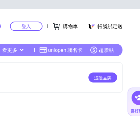
購物車
帳號綁定送
登入
看更多
uniopen 聯名卡
超贈點
追蹤品牌