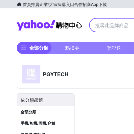
首頁
拍賣
企業/大宗採購入口
合作招商
App下載
Yahoo購物中心
全部分類
點換券
登記送
PGYTECH
依分類篩選
全部分類
手機/相機/耳機/穿戴