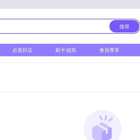
搜尋
必逛好店
刷卡/超取
會員專享