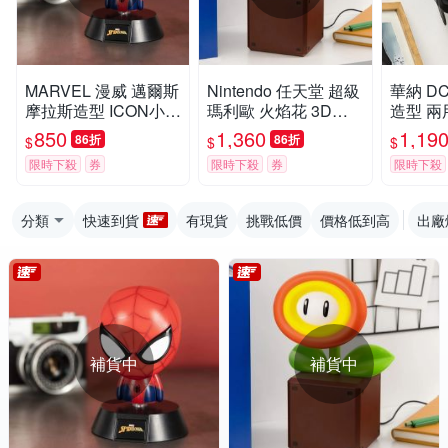
MARVEL 漫威 邁爾斯
Nintendo 任天堂 超級
華納 D
摩拉斯造型 ICON小夜
瑪利歐 火焰花 3D造
造型 
燈
型小夜燈 - 25cm
850
1,360
1,19
86折
86折
$
$
$
限時下殺
券
限時下殺
券
限時下殺
分類
快速到貨
有現貨
挑戰低價
價格低到高
出廠
補貨中
補貨中