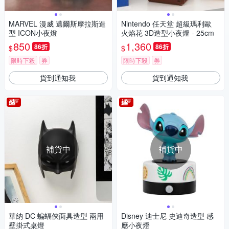
MARVEL 漫威 邁爾斯摩拉斯造
Nintendo 任天堂 超級瑪利歐
型 ICON小夜燈
火焰花 3D造型小夜燈 - 25cm
850
1,360
86折
86折
$
$
限時下殺
券
限時下殺
券
貨到通知我
貨到通知我
補貨中
補貨中
華納 DC 蝙蝠俠面具造型 兩用
Disney 迪士尼 史迪奇造型 感
壁掛式桌燈
應小夜燈