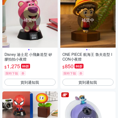
補貨中
補貨中
Disney 迪士尼 小飛象造型 矽
ONE PIECE 航海王 魯夫造型 I
膠拍拍小夜燈
CON小夜燈
1,275
850
86折
86折
$
$
限時下殺
券
限時下殺
券
貨到通知我
貨到通知我