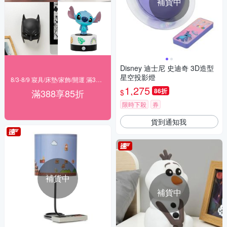
補貨中
Disney 迪士尼 史迪奇 3D造型
星空投影燈
8/3-8/9 寢具/床墊/家飾/開運 滿388享85折
1,275
86折
滿388享85折
$
限時下殺
券
貨到通知我
補貨中
補貨中