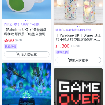
購衷心+聯名卡最高10%回饋
【Paladone UK】任天堂超級
購衷心+聯名卡最高10%回饋
瑪利歐 耀西蛋3D造型立體馬克
【 Paladone UK 】Disney 迪士
杯(500ml)
920
尼 小熊維尼 花園繽紛透明水杯
$968
$
咖啡杯 隨行杯套組禮盒
1,300
$1,368
$
挑戰低價
挑戰低價
加入購物車
加入購物車