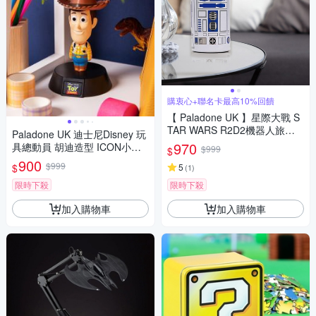
購衷心+聯名卡最高10%回饋
【 Paladone UK 】星際大戰 S
TAR WARS R2D2機器人旅行
Paladone UK 迪士尼Disney 玩
不鏽鋼 隨身咖啡杯/冷熱飲杯
970
具總動員 胡迪造型 ICON小夜
$999
$
燈
900
$999
$
5
(
1
)
限時下殺
限時下殺
加入購物車
加入購物車