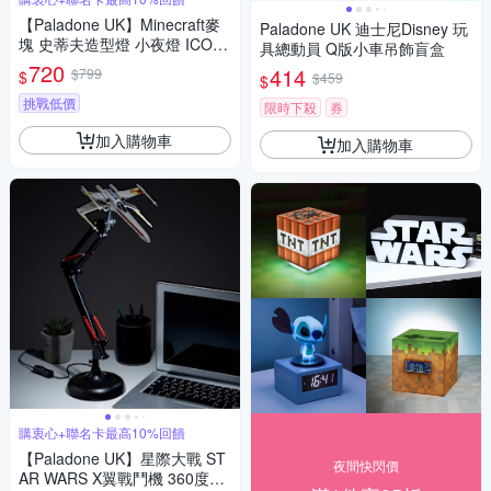
【Paladone UK】Minecraft麥
Paladone UK 迪士尼Disney 玩
塊 史蒂夫造型燈 小夜燈 ICON
具總動員 Q版小車吊飾盲盒
系列
720
414
$799
$
$459
$
挑戰低價
限時下殺
券
加入購物車
加入購物車
購衷心+聯名卡最高10%回饋
【Paladone UK】星際大戰 ST
夜間快閃價
AR WARS X翼戰鬥機 360度飛