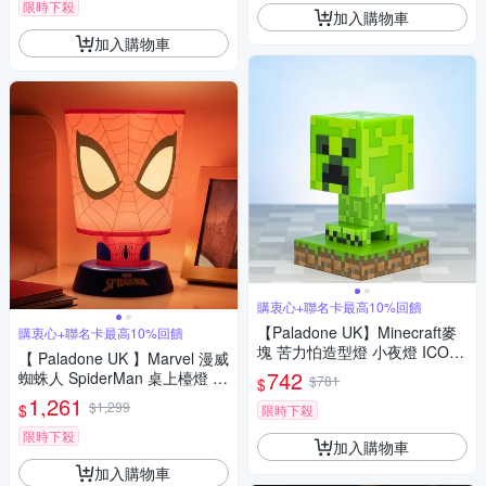
限時下殺
加入購物車
加入購物車
購衷心+聯名卡最高10%回饋
【Paladone UK】Minecraft麥
購衷心+聯名卡最高10%回饋
塊 苦力怕造型燈 小夜燈 ICON
【 Paladone UK 】Marvel 漫威
系列
742
蜘蛛人 SpiderMan 桌上檯燈 夜
$781
$
燈 USB電池兩用 26CM
1,261
$1,299
$
限時下殺
限時下殺
加入購物車
加入購物車