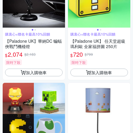
購衷心+聯名卡最高10%回饋
購衷心+聯名卡最高10%回饋
【Paladone UK】華納DC 蝙蝠
【Paladone UK】 任天堂超級
俠戰鬥機檯燈
瑪利歐 全家福拼圖 250片
2,074
720
$2,183
$799
$
$
限時下殺
限時下殺
加入購物車
加入購物車