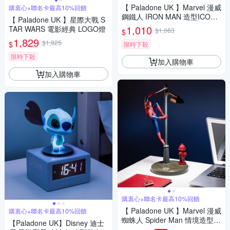
【 Paladone UK 】Marvel 漫威
購衷心+聯名卡最高10%回饋
鋼鐵人 IRON MAN 造型ICON
【 Paladone UK 】星際大戰 S
小夜燈
1,010
TAR WARS 電影經典 LOGO燈
$1,063
$
1,829
$1,925
$
限時下殺
限時下殺
加入購物車
加入購物車
購衷心+聯名卡最高10%回饋
【 Paladone UK 】Marvel 漫威
購衷心+聯名卡最高10%回饋
蜘蛛人 Spider Man 情境造型U
【Paladone UK】Disney 迪士
SB桌燈 夜燈 氣氛燈