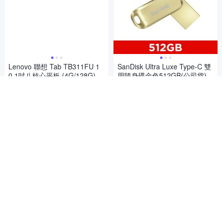
Lenovo 聯想 Tab TB311FU 1
SanDisk Ultra Luxe Type-C 雙
0.1吋八核心平板 (4G/128G)
用隨身碟金色512GB(公司貨)
4,990
4,799
$
$
5
5
(
1
)
(
7
)
券
贈品
券
加入購物車
加入購物車