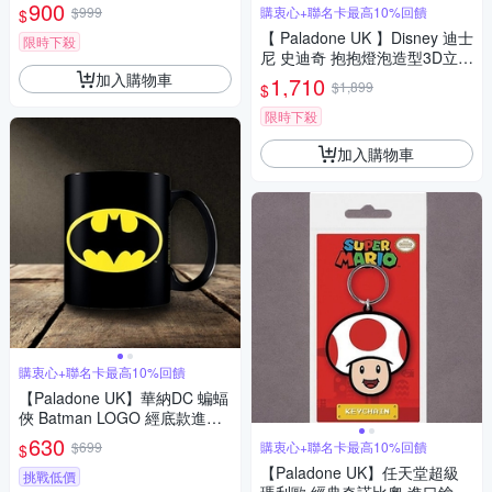
夜燈
900
$999
購衷心+聯名卡最高10%回饋
$
【 Paladone UK 】Disney 迪士
限時下殺
尼 史迪奇 抱抱燈泡造型3D立體
小夜燈 抱抱燈夜燈
加入購物車
1,710
$1,899
$
限時下殺
加入購物車
購衷心+聯名卡最高10%回饋
【Paladone UK】華納DC 蝙蝠
俠 Batman LOGO 經底款進口
馬克杯(315ml)
630
$699
購衷心+聯名卡最高10%回饋
$
【Paladone UK】任天堂超級
挑戰低價