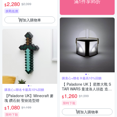
滿1件享95折
行 檯燈
2,280
$2,399
$
挑戰低價
加入購物車
購衷心+聯名卡最高10%回饋
【 Paladone UK 】星際大戰 S
TAR WARS 曼達洛人頭盔 造型
購衷心+聯名卡最高10%回饋
小夜燈 頭盔公仔夜燈
1,260
【Paladone UK】Minecraft 麥
$1,399
$
塊 鑽石劍 聖劍造型燈
限時下殺
1,080
$1,199
$
加入購物車
限時下殺