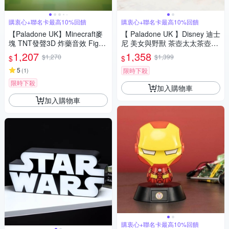
購衷心+聯名卡最高10%回饋
購衷心+聯名卡最高10%回饋
【Paladone UK】Minecraft麥
【 Paladone UK 】Disney 迪士
塊 TNT發聲3D 炸藥音效 Figur
尼 美女與野獸 茶壺太太茶壺阿
e 燈
齊杯子 陶瓷造型杯壺組
1,207
1,358
$1,270
$1,399
$
$
5
(
1
)
限時下殺
限時下殺
加入購物車
加入購物車
購衷心+聯名卡最高10%回饋