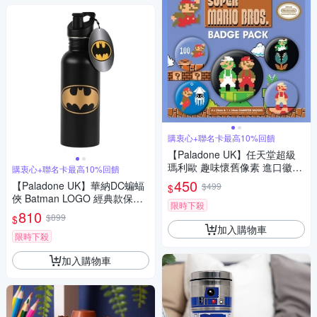
購衷心+聯名卡最高10%回饋
【Paladone UK】任天堂超級
瑪利歐 趣味懷舊像素 進口徽章
購衷心+聯名卡最高10%回饋
組 胸針別針組合
450
【Paladone UK】華納DC蝙蝠
$499
$
俠 Batman LOGO 經典款保溫
限時下殺
杯 黑色經典金屬水壺(700ml)
810
$899
$
加入購物車
限時下殺
加入購物車