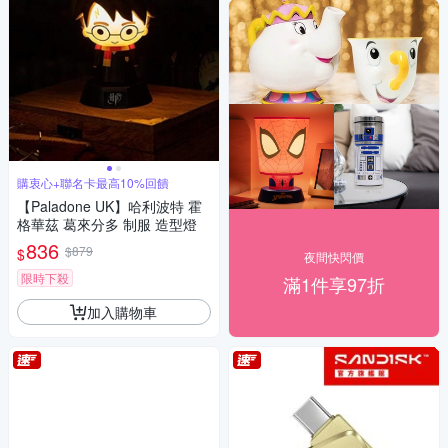
購衷心+聯名卡最高10%回饋
【Paladone UK】哈利波特 霍
格華茲 葛來分多 制服 造型燈
836
$879
$
夜間快閃價
限時下殺
滿1件享97折
加入購物車