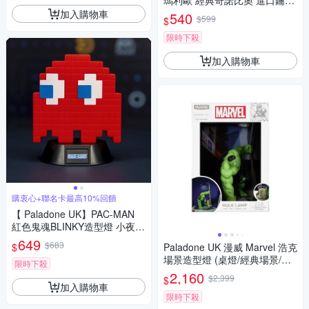
瑪利歐 經典奇諾比奧 進口鑰匙
圈 橡膠鑰匙圈掛環
加入購物車
540
$599
$
限時下殺
加入購物車
購衷心+聯名卡最高10%回饋
【 Paladone UK】PAC-MAN
紅色鬼魂BLINKY造型燈 小夜燈
ICON系列
649
$683
$
Paladone UK 漫威 Marvel 浩克
場景造型燈 (桌燈/經典場景/漫
限時下殺
威授權)
2,160
$2,399
$
加入購物車
限時下殺