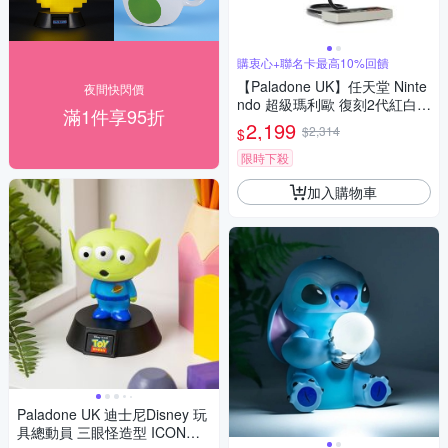
購衷心+聯名卡最高10%回饋
【Paladone UK】任天堂 Ninte
夜間快閃價
ndo 超級瑪利歐 復刻2代紅白機
滿1件享95折
造型檯燈
2,199
$2,314
$
限時下殺
加入購物車
Paladone UK 迪士尼Disney 玩
具總動員 三眼怪造型 ICON小