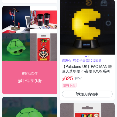
購衷心+聯名卡最高10%回饋
【Paladone UK】PAC-MAN 吃
豆人造型燈 小夜燈 ICON系列
夜間快閃價
625
$657
$
滿1件享9折
限時下殺
加入購物車