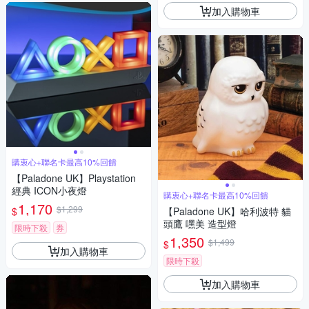
加入購物車
購衷心+聯名卡最高10%回饋
【Paladone UK】Playstation
經典 ICON小夜燈
購衷心+聯名卡最高10%回饋
1,170
$1,299
$
【Paladone UK】哈利波特 貓
頭鷹 嘿美 造型燈
限時下殺
券
1,350
$1,499
$
加入購物車
限時下殺
加入購物車