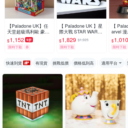
【Paladone UK】任
【 Paladone UK 】星
【 Pala
天堂超級瑪利歐 豪華
際大戰 STAR WARS
arvel 
禮物組(馬克杯、杯
電影經典 LOGO燈
N MAN
1,152
1,829
1,01
9折
$1,925
$
$
$
墊、筆記本、鑰匙圈)
夜燈
限時下殺
券
限時下殺
限時下殺
快速到貨
有現貨
挑戰低價
價格低到高
適用平台