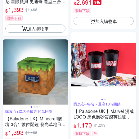
2,691
尼 星際寶貝 史迪奇 造型三合一
9折
$
鬧鐘發光夜燈
1,393
$1,466
$
限時下殺
限時下殺
加入購物車
加入購物車
購衷心+聯名卡最高10%回饋
【 Paladone UK 】Marvel 漫威
購衷心+聯名卡最高10%回饋
LOGO 黑色磨砂質感英雄玻璃
【Paladone UK】Minecraft麥
杯 漫威水杯
1,170
塊 3合1 數位鬧鐘 發光草地Fig
$1,299
$
ure 氣氛燈
1,393
$1,466
$
限時下殺
券