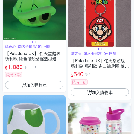
購衷心+聯名卡最高10%回饋
【Paladone UK】 任天堂超級
購衷心+聯名卡最高10%回饋
瑪利歐 綠色龜殼發聲造型燈
【Paladone UK】任天堂超級
1,080
瑪利歐 瑪利歐 進口鑰匙圈 橡膠
$1,199
$
鑰匙圈掛環
540
$599
$
限時下殺
限時下殺
加入購物車
加入購物車