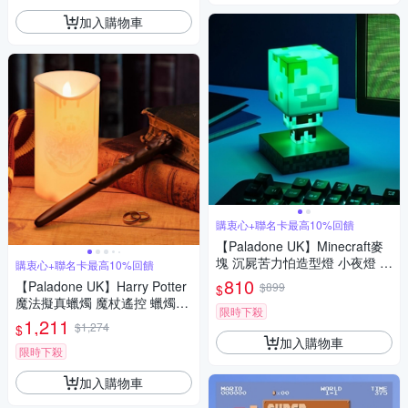
加入購物車
購衷心+聯名卡最高10%回饋
【Paladone UK】Minecraft麥
塊 沉屍苦力怕造型燈 小夜燈 IC
購衷心+聯名卡最高10%回饋
ON系列
810
【Paladone UK】Harry Potter
$899
$
魔法擬真蠟燭 魔杖遙控 蠟燭小
限時下殺
夜燈組合
1,211
$1,274
$
加入購物車
限時下殺
加入購物車