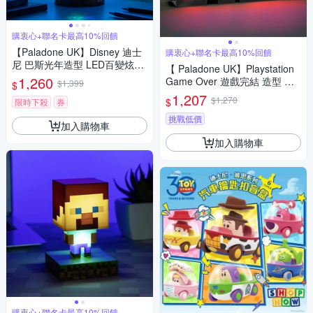
購衷心+聯名卡最高10%回饋
【Paladone UK】Disney 迪士
購衷心+聯名卡最高10%回饋
尼 巴斯光年造型 LED百變炫光
【 Paladone UK】Playstation
投射燈
1,260
Game Over 遊戲完結 造型 隨
$1,399
$
音樂變色 燈飾夜燈
1,207
$1,270
$
限時下殺
券
挑戰低價
加入購物車
加入購物車
購衷心+聯名卡最高10%回饋