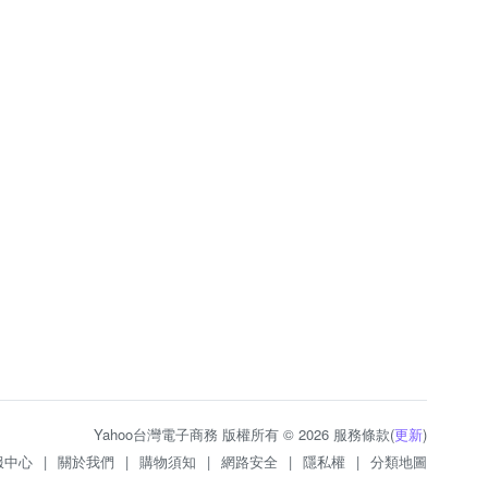
Yahoo台灣電子商務 版權所有 © 2026 服務條款(
更新
)
服中心
|
關於我們
|
購物須知
|
網路安全
|
隱私權
|
分類地圖