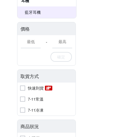
耳機
藍牙耳機
價格
-
確定
取貨方式
快速到貨
7-11常溫
7-11冷凍
商品狀況