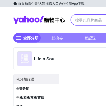
首頁
拍賣
企業/大宗採購入口
合作招商
App下載
Yahoo購物中心
全部分類
點換券
登記送
Life n Soul
依分類篩選
全部分類
手機/相機/耳機/穿戴