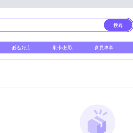
搜尋
必逛好店
刷卡/超取
會員專享