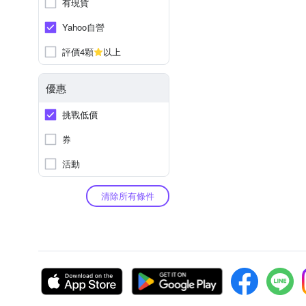
有現貨
Yahoo自營
評價4顆
以上
優惠
挑戰低價
券
活動
清除所有條件