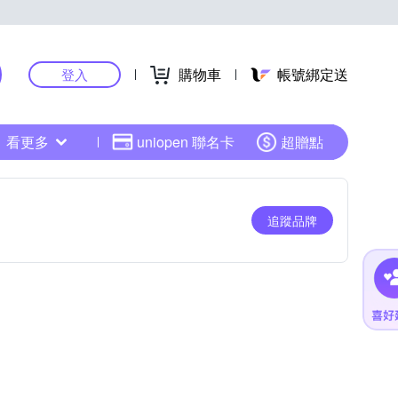
購物車
帳號綁定送
登入
看更多
uniopen 聯名卡
超贈點
追蹤品牌