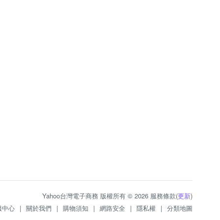
Yahoo台灣電子商務 版權所有 © 2026 服務條款(
更新
)
服中心
|
關於我們
|
購物須知
|
網路安全
|
隱私權
|
分類地圖