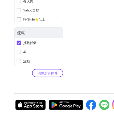
有現貨
Yahoo自營
評價4顆
以上
優惠
挑戰低價
券
活動
清除所有條件