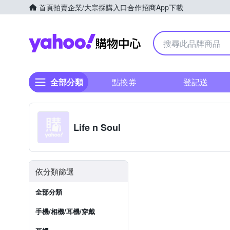
首頁
拍賣
企業/大宗採購入口
合作招商
App下載
Yahoo購物中心
全部分類
點換券
登記送
Life n Soul
依分類篩選
全部分類
手機/相機/耳機/穿戴