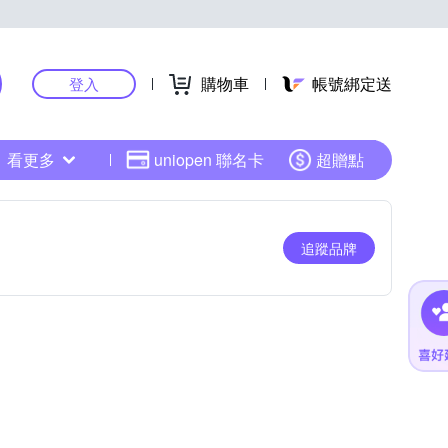
購物車
帳號綁定送
登入
看更多
uniopen 聯名卡
超贈點
追蹤品牌