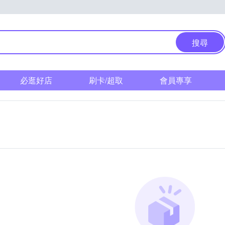
搜尋
必逛好店
刷卡/超取
會員專享