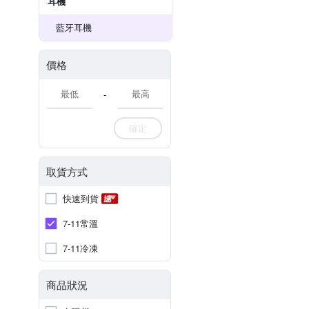
耳機
藍牙耳機
價格
-
確定
取貨方式
快速到貨
7-11常溫
7-11冷凍
商品狀況