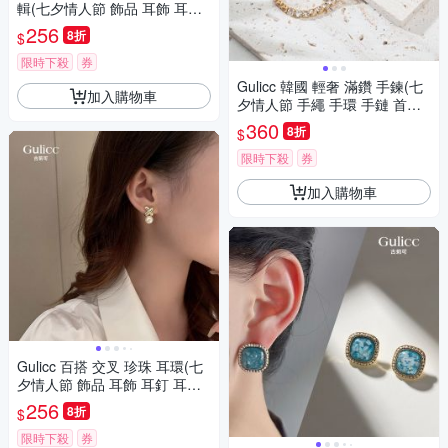
輯(七夕情人節 飾品 耳飾 耳釘
耳環 鑲鑽 生日禮物 )
256
8折
$
限時下殺
券
Gulicc 韓國 輕奢 滿鑽 手鍊(七
加入購物車
夕情人節 手繩 手環 手鏈 首飾
飾品 生日禮物 禮物)
360
8折
$
限時下殺
券
加入購物車
Gulicc 百搭 交叉 珍珠 耳環(七
夕情人節 飾品 耳飾 耳釘 耳扣
耳環 生日禮物 )
256
8折
$
限時下殺
券