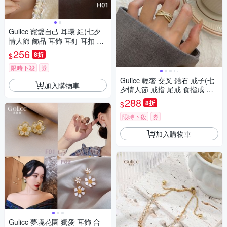
Gulicc 寵愛自己 耳環 組(七夕
情人節 飾品 耳飾 耳釘 耳扣 耳
環 生日禮物 )
256
8折
$
限時下殺
券
Gulicc 輕奢 交叉 鋯石 戒子(七
加入購物車
夕情人節 戒指 尾戒 食指戒 指
環 禮物 生日禮物 )
288
8折
$
限時下殺
券
加入購物車
Gulicc 夢境花園 獨愛 耳飾 合