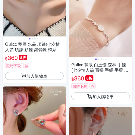
Gulicc 雙層 水晶 項鍊(七夕情
人節 項鍊 頸鍊 鎖骨鍊 韓系 飾
品 生日禮物 )
360
8折
$
Gulicc 韓版 白玉髓 森林 手鍊
限時下殺
券
(七夕情人節 百搭 手繩 手環 手
鏈 首飾 飾品 生日禮物 禮物)
加入購物車
360
8折
$
限時下殺
券
加入購物車