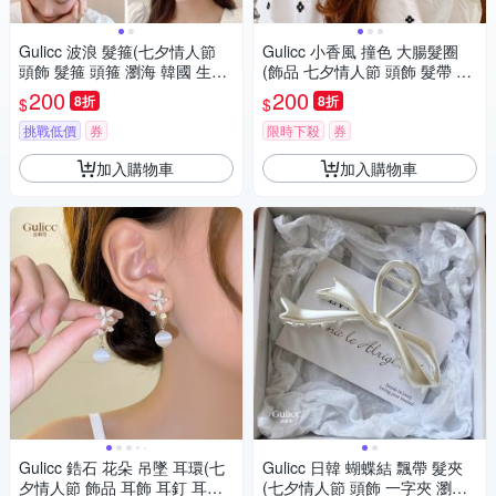
Gulicc 波浪 髮箍(七夕情人節
Gulicc 小香風 撞色 大腸髮圈
頭飾 髮箍 頭箍 瀏海 韓國 生日
(飾品 七夕情人節 頭飾 髮帶 髮
禮物 )
箍 生日禮物 主題穿搭 約會 )
200
200
8折
8折
$
$
挑戰低價
券
限時下殺
券
加入購物車
加入購物車
Gulicc 鋯石 花朵 吊墜 耳環(七
Gulicc 日韓 蝴蝶結 飄帶 髮夾
夕情人節 飾品 耳飾 耳釘 耳扣
(七夕情人節 頭飾 一字夾 瀏海