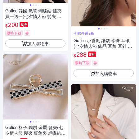
Gulicc 韓國 氣質 蝴蝶結 抓夾
買一送一(七夕情人節 髮夾 鯊
魚夾 蝴蝶結 生日禮物 )
200
8折
$
限時下殺
券
全館任選8折
Gulicc 小香風 鑲鑽 珍珠 耳環
加入購物車
(七夕情人節 飾品 耳飾 耳針 耳
釘 耳環 生日禮物 )
288
8折
$
限時下殺
券
加入購物車
Gulicc 格子 鑲鑽 金屬 髮夾(七
夕情人節 髮夾 鯊魚夾 蝴蝶結
生日禮物 )