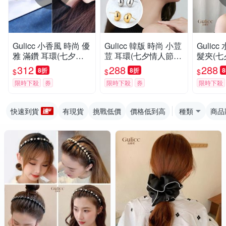
Gulicc 小香風 時尚 優
Gulicc 韓版 時尚 小荳
Gulic
雅 滿鑽 耳環(七夕情
荳 耳環(七夕情人節
髮夾(七
人節 飾品 耳飾 耳針
飾品 耳飾 耳針 耳釘
鯊魚夾 
312
288
288
8折
8折
$
$
$
耳釘 耳環 生日禮物 )
耳環 生日禮物 )
物 )
限時下殺
券
限時下殺
券
限時下殺
快速到貨
有現貨
挑戰低價
價格低到高
種類
商品