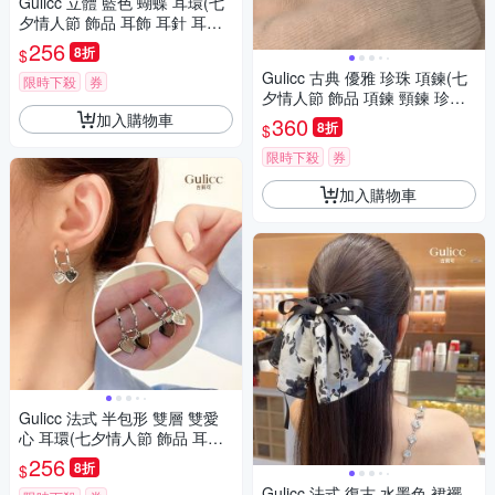
Gulicc 立體 藍色 蝴蝶 耳環(七
夕情人節 飾品 耳飾 耳針 耳釘
耳環 生日禮物 )
256
8折
$
Gulicc 古典 優雅 珍珠 項鍊(七
限時下殺
券
夕情人節 飾品 項鍊 頸鍊 珍珠
鎖骨鍊 生日禮物 )
加入購物車
360
8折
$
限時下殺
券
加入購物車
Gulicc 法式 半包形 雙層 雙愛
心 耳環(七夕情人節 飾品 耳飾
耳針 耳釘 耳環 生日禮物 )
256
8折
$
Gulicc 法式 復古 水墨色 裙襬