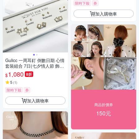
限時下殺
券
加入購物車
Gulicc 一周耳釘 倒數日期 心情
套裝組合 7日(七夕情人節 飾品
耳飾 耳釘 耳扣 耳環 生日禮物 )
1,080
8折
$
5
(
1
)
限時下殺
券
加入購物車
商品折價券
150元