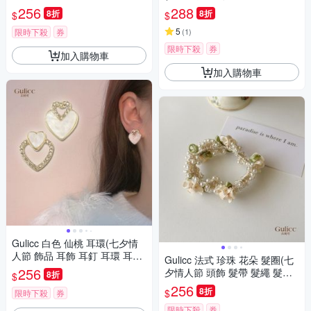
耳環 生日禮物 )
夾 側邊夾 聖誕 禮物 主題穿搭)
256
288
8折
8折
$
$
5
限時下殺
券
(
1
)
限時下殺
券
加入購物車
加入購物車
Gulicc 白色 仙桃 耳環(七夕情
人節 飾品 耳飾 耳釘 耳環 耳墜
Gulicc 法式 珍珠 花朵 髮圈(七
禮物 )
256
夕情人節 頭飾 髮帶 髮繩 髮束
8折
$
生日禮物 )
256
8折
$
限時下殺
券
限時下殺
券