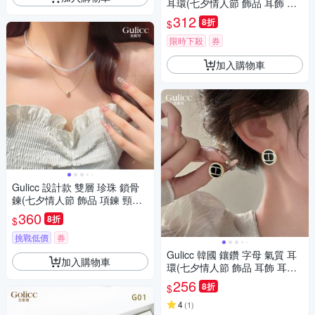
耳環(七夕情人節 飾品 耳飾 耳
釘 耳扣 耳環 生日禮物 )
312
8折
$
限時下殺
券
加入購物車
Gulicc 設計款 雙層 珍珠 鎖骨
鍊(七夕情人節 飾品 項鍊 頸鍊
珍珠 鎖骨鍊 生日禮物 )
360
8折
$
挑戰低價
券
Gulicc 韓國 鑲鑽 字母 氣質 耳
加入購物車
環(七夕情人節 飾品 耳飾 耳釘
耳扣 耳環 生日禮物 )
256
8折
$
4
(
1
)