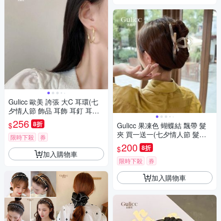
Gulicc 歐美 誇張 大C 耳環(七
夕情人節 飾品 耳飾 耳釘 耳扣
耳環 生日禮物 )
256
8折
$
Gulicc 果凍色 蝴蝶結 飄帶 髮
夾 買一送一(七夕情人節 髮夾
限時下殺
券
鯊魚夾 蝴蝶結 生日禮物 )
200
8折
$
加入購物車
限時下殺
券
加入購物車