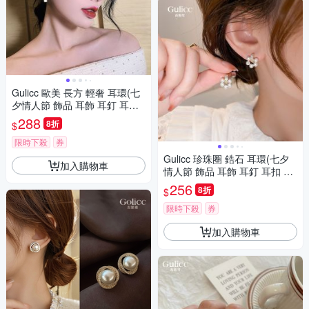
Gulicc 歐美 長方 輕奢 耳環(七
夕情人節 飾品 耳飾 耳釘 耳環
耳墜 禮物 )
288
8折
$
限時下殺
券
Gulicc 珍珠圈 鋯石 耳環(七夕
加入購物車
情人節 飾品 耳飾 耳釘 耳扣 耳
環 生日禮物 )
256
8折
$
限時下殺
券
加入購物車