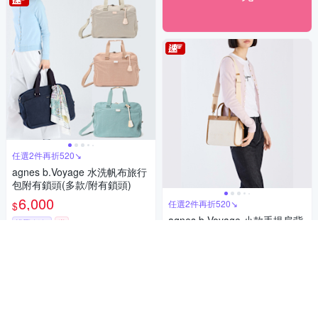
任選2件再折520↘
agnes b.Voyage 水洗帆布旅行
包附有鎖頭(多款/附有鎖頭)
6,000
任選2件再折520↘
$
agnes b.Voyage 小款手提肩背
挑戰低價
券
兩用托特包(棕白)
加入購物車
7,200
$
活動
券
加入購物車