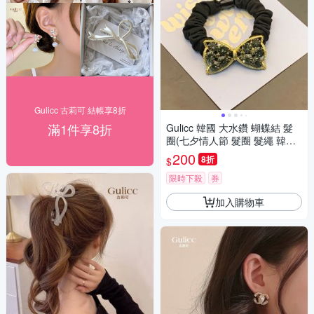
Gulicc 古莉可 結帳享8折
滿1件享8折
Gulicc 韓國 大水鑽 蝴蝶結 髮
圈(七夕情人節 髮圈 髮繩 韓版
不咬髮 生日禮物 )
200
8折
$
限時下殺
券
加入購物車