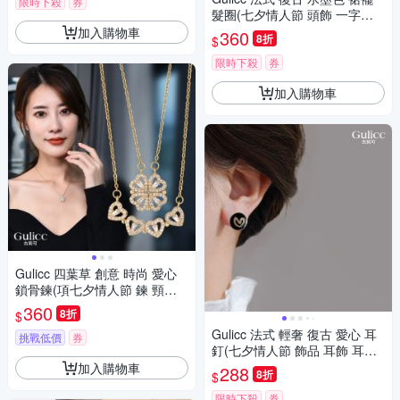
限時下殺
券
髮圈(七夕情人節 頭飾 一字夾
瀏海夾 側邊夾 聖誕 禮物 主題
加入購物車
360
8折
$
穿搭)
限時下殺
券
加入購物車
Gulicc 四葉草 創意 時尚 愛心
鎖骨鍊(項七夕情人節 鍊 頸鍊
鎖骨鍊 韓系 飾品 生日禮物 )
360
8折
$
Gulicc 法式 輕奢 復古 愛心 耳
挑戰低價
券
釘(七夕情人節 飾品 耳飾 耳釘
耳扣 耳環 生日禮物 )
加入購物車
288
8折
$
限時下殺
券