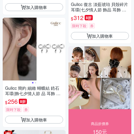
Gulicc 復古 淡藍琥珀 貝殼碎片
加入購物車
耳環(七夕情人節 飾品 耳飾 耳
釘 耳扣 耳環 生日禮物 )
312
8折
$
限時下殺
券
加入購物車
Gulicc 簡約 細緻 蝴蝶結 鋯石
耳環(飾七夕情人節 品 耳飾 耳
釘 耳扣 耳環 生日禮物 )
256
8折
$
限時下殺
券
加入購物車
商品折價券
150元