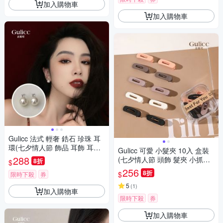
加入購物車
加入購物車
Gulicc 法式 輕奢 鋯石 珍珠 耳
環(七夕情人節 飾品 耳飾 耳針
Gulicc 可愛 小髮夾 10入 盒裝
耳釘 耳環 生日禮物 )
288
(七夕情人節 頭飾 髮夾 小抓夾
8折
$
韓國 生日禮物 禮物)
256
8折
$
限時下殺
券
5
(
1
)
加入購物車
限時下殺
券
加入購物車