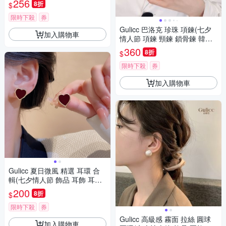
256
8折
$
限時下殺
券
Gulicc 巴洛克 珍珠 項鍊(七夕
加入購物車
情人節 項鍊 頸鍊 鎖骨鍊 韓系
飾品 生日禮物 )
360
8折
$
限時下殺
券
加入購物車
Gulicc 夏日微風 精選 耳環 合
輯(七夕情人節 飾品 耳飾 耳針
耳釘 耳環 生日禮物 )
200
8折
$
限時下殺
券
Gulicc 高級感 霧面 拉絲 圓球
加入購物車