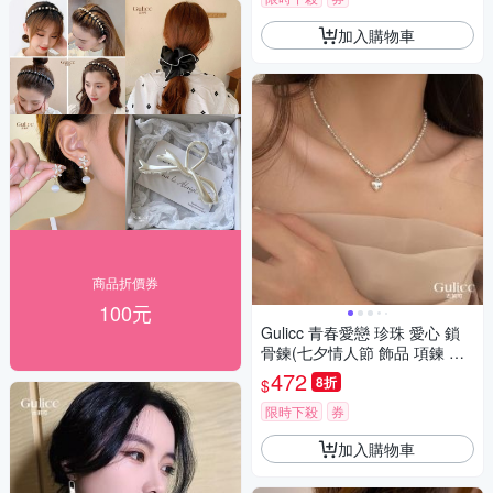
加入購物車
商品折價券
100元
Gulicc 青春愛戀 珍珠 愛心 鎖
骨鍊(七夕情人節 飾品 項鍊 頸
鍊 珍珠 鎖骨鍊 生日禮物 )
472
8折
$
限時下殺
券
加入購物車