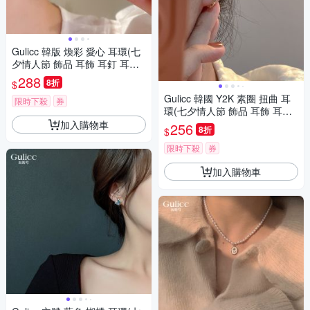
Gulicc 韓版 煥彩 愛心 耳環(七
夕情人節 飾品 耳飾 耳釘 耳扣
耳環 生日禮物 )
288
8折
$
Gulicc 韓國 Y2K 素圈 扭曲 耳
限時下殺
券
環(七夕情人節 飾品 耳飾 耳針
耳釘 耳環 生日禮物 )
加入購物車
256
8折
$
限時下殺
券
加入購物車