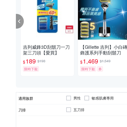
吉列威鋒3D刮鬍刀一刀
【Gillette 吉列】小白
架三刀頭【愛買】
鋒護系列手動刮鬍刀
189
1,469
$198
$1,549
$
$
限時下殺
限時下殺
券
男性
敏感肌膚專用
適用族群
五刀排
刀排
刮鬍刀
否
泡狀
清新
含潤滑
種類
是否含潤滑劑
劑型
香味