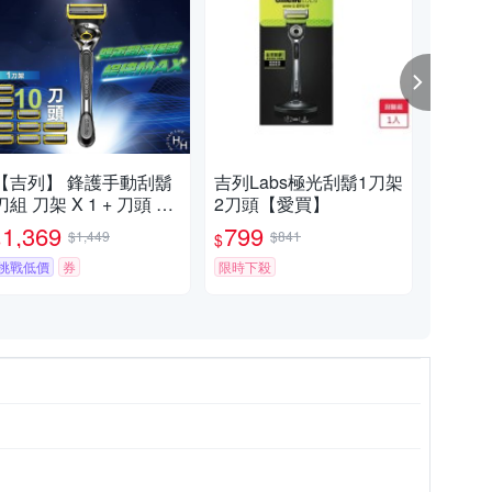
【吉列】 鋒護手動刮鬍
吉列Labs極光刮鬍1刀架
吉列
刀組 刀架 X 1 + 刀頭 X
2刀頭【愛買】
頭
10
1,369
799
1
$1,449
$841
$
$
$
挑戰低價
券
限時下殺
限時