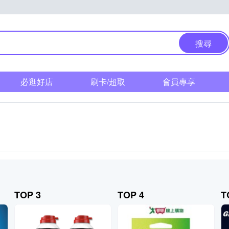
搜尋
必逛好店
刷卡/超取
會員專享
TOP 3
TOP 4
T