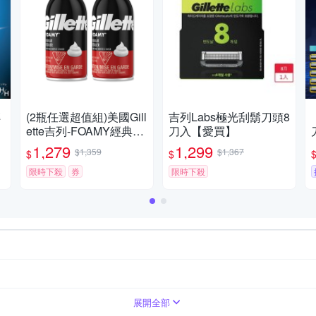
磚
(2瓶任選超值組)美國Gill
吉列Labs極光刮鬍刀頭8
ette吉列-FOAMY經典男
刀入【愛買】
士極淨滑順溫和滋潤刮
1,279
1,299
$1,359
$1,367
$
$
鬍泡311g/瓶(軟化鬍根
刮除鬍鬚修容泡沫,舒緩
限時下殺
券
限時下殺
保養臉部剃鬚膏,男性潔
顏舒適綿密修鬍劑)
展開全部