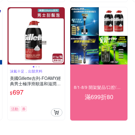
沫氣十足，出鬍意料
美國Gillette吉列-FOAMY經
典男士極淨滑順溫和滋潤刮
8/1-8/9 開架髮品/口腔/洗沐★滿699折80
鬍泡311g/瓶(軟化鬍根刮除
697
$
鬍鬚修容泡沫,舒緩保養臉部
滿699折80
剃鬚膏,男性潔顏舒適綿密修
鬍劑)
活動
券