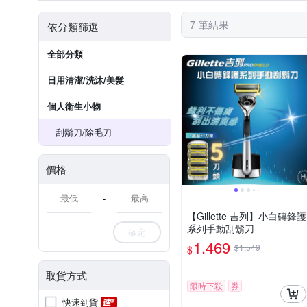
7 筆結果
依分類篩選
全部分類
日用清潔/洗沐/美髮
個人衛生小物
刮鬍刀/除毛刀
價格
-
【Gillette 吉列】小白磚鋒護
系列手動刮鬍刀
確定
1,469
$1,549
$
取貨方式
限時下殺
券
快速到貨