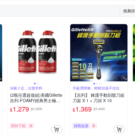
推薦排
沫氣十足，出鬍意料
升級潤滑條，輕鬆括弧不拉扯
(2瓶任選超值組)美國Gillette
【吉列】 鋒護手動刮鬍刀組
吉列-FOAMY經典男士極淨
刀架 X 1 + 刀頭 X 10
滑順溫和滋潤刮鬍泡311g/
1,279
1,369
$1,359
$1,449
$
$
瓶(軟化鬍根刮除鬍鬚修容泡
沫,舒緩保養臉部剃鬚膏,男
性潔顏舒適綿密修鬍劑)
限時下殺
券
挑戰低價
券