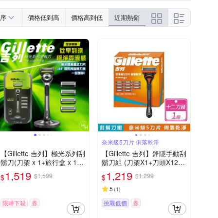
序
價格低到高
價格高到低
近期熱銷
奈米級5刀片 俐落乾淨
【Gillette 吉列】極光系列刮
【Gillette 吉列】鋒隱手動刮
鬍刀(刀架 x 1+旅行盒 x 1
鬍刀組 (刀架X1+刀頭X12/
+刀頭 x 5)
盒)
1,519
1,219
$1,599
$1,299
$
$
5
(
1
)
限時下殺
券
挑戰低價
券