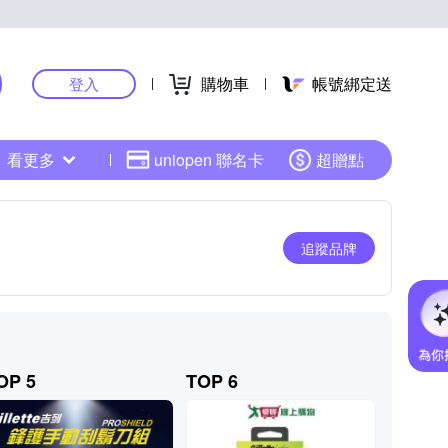
購物車
帳號綁定送
登入
看更多
uniopen 聯名卡
超贈點
追蹤品牌
OP 5
TOP 6
TOP