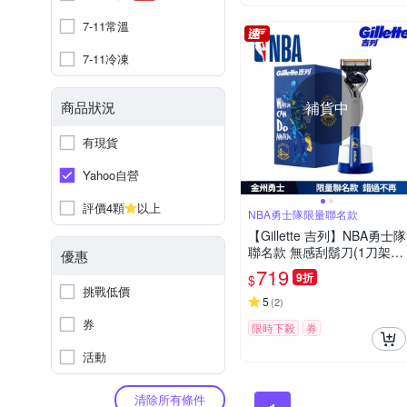
7-11常溫
7-11冷凍
商品狀況
補貨中
有現貨
Yahoo自營
評價4顆
以上
NBA勇士隊限量聯名款
【Gillette 吉列】NBA勇士隊
聯名款 無感刮鬍刀(1刀架4
優惠
刀頭1底座)
719
9折
$
挑戰低價
5
(
2
)
券
限時下殺
券
活動
清除所有條件