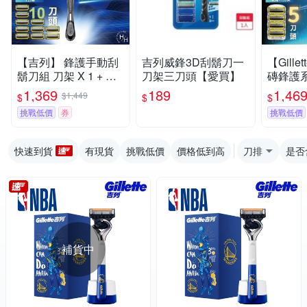
【吉列】 鋒護手動刮
吉列威鋒3D刮鬍刀一
【Gill
鬍刀組 刀架 X 1 + 刀
刀架三刀頭【愛買】
磚鋒護
頭 X 10
刀
1,369
189
1,46
$1,449
$
$
$
挑戰低價
券
挑戰低價
快速到貨
有現貨
挑戰低價
價格低到高
刀排
是否
補貨中