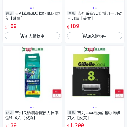
吉列威鋒3D刮鬍刀四刀頭
吉列威鋒3D刮鬍刀一刀架
商店
商店
入【愛買】
三刀頭【愛買】
189
189
$
$
加入購物車
加入購物車
吉列長柄潤滑輕便刀日本
吉列Labs極光刮鬍刀頭8
商店
商店
包裝10入【愛買】
刀入【愛買】
139
1,299
$
$