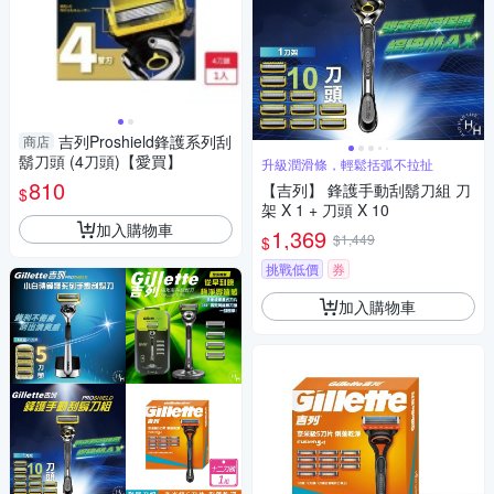
吉列Proshield鋒護系列刮
商店
鬍刀頭 (4刀頭)【愛買】
升級潤滑條，輕鬆括弧不拉扯
810
【吉列】 鋒護手動刮鬍刀組 刀
$
架 X 1 + 刀頭 X 10
加入購物車
1,369
$1,449
$
挑戰低價
券
加入購物車