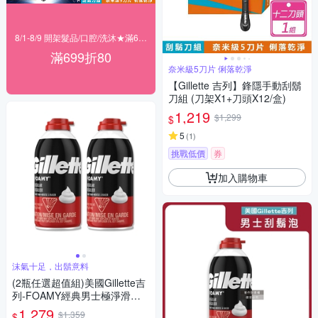
8/1-8/9 開架髮品/口腔/洗沐★滿699折80
滿699折80
奈米級5刀片 俐落乾淨
【Gillette 吉列】鋒隱手動刮鬍
刀組 (刀架X1+刀頭X12/盒)
1,219
$1,299
$
5
(
1
)
挑戰低價
券
加入購物車
沫氣十足，出鬍意料
(2瓶任選超值組)美國Gillette吉
列-FOAMY經典男士極淨滑順
溫和滋潤刮鬍泡311g/瓶(軟化
1,279
$1,359
$