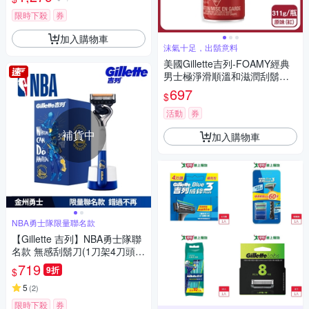
鬍根刮除鬍鬚修容泡沫,舒緩保
養臉部剃鬚膏,男性潔顏舒適綿
限時下殺
券
密修鬍劑)
加入購物車
沫氣十足，出鬍意料
美國Gillette吉列-FOAMY經典
男士極淨滑順溫和滋潤刮鬍泡3
11g/瓶(軟化鬍根刮除鬍鬚修容
697
$
泡沫,舒緩保養臉部剃鬚膏,男性
潔顏舒適綿密修鬍劑)
活動
券
補貨中
加入購物車
NBA勇士隊限量聯名款
【Gillette 吉列】NBA勇士隊聯
名款 無感刮鬍刀(1刀架4刀頭1
底座)
719
9折
$
5
(
2
)
限時下殺
券