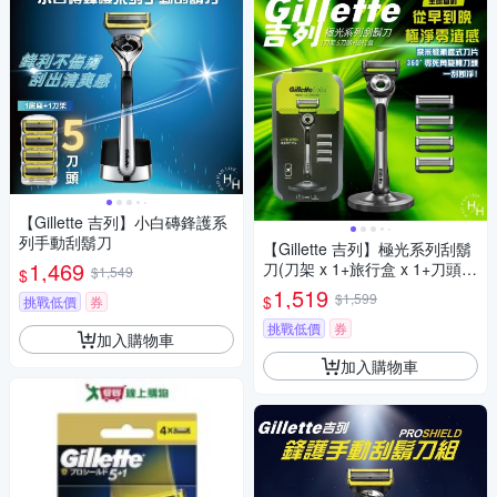
【Gillette 吉列】小白磚鋒護系
列手動刮鬍刀
【Gillette 吉列】極光系列刮鬍
1,469
刀(刀架 x 1+旅行盒 x 1+刀頭 x
$1,549
$
5)
1,519
$1,599
$
挑戰低價
券
挑戰低價
券
加入購物車
加入購物車