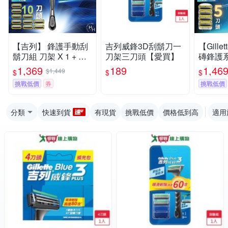
【吉列】 鋒護手動刮
吉列威鋒3D刮鬍刀一
【Gill
鬍刀組 刀架 X 1 + 刀
刀架三刀頭【愛買】
磚鋒護
頭 X 10
刀
1,369
189
1,46
$1,449
$
$
$
挑戰低價
券
挑戰低價
分類
快速到貨
有現貨
挑戰低價
價格低到高
適用