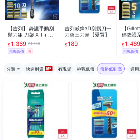
【吉列】 鋒護手動刮
吉列威鋒3D刮鬍刀一
【Gill
鬍刀組 刀架 X 1 + 刀
刀架三刀頭【愛買】
磚鋒護
頭 X 10
刀
1,369
189
1,46
$1,449
$
$
$
挑戰低價
券
挑戰低價
分類
快速到貨
有現貨
挑戰低價
價格低到高
適用