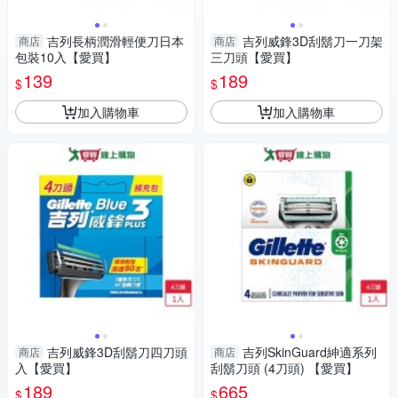
吉列長柄潤滑輕便刀日本
吉列威鋒3D刮鬍刀一刀架
商店
商店
包裝10入【愛買】
三刀頭【愛買】
139
189
$
$
加入購物車
加入購物車
吉列威鋒3D刮鬍刀四刀頭
吉列SkinGuard紳適系列
商店
商店
入【愛買】
刮鬍刀頭 (4刀頭) 【愛買】
189
665
$
$