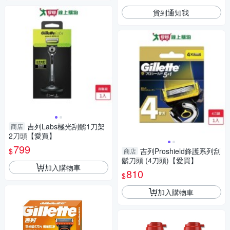
貨到通知我
吉列Labs極光刮鬍1刀架
商店
2刀頭【愛買】
799
$
吉列Proshield鋒護系列刮
商店
鬍刀頭 (4刀頭)【愛買】
加入購物車
810
$
加入購物車