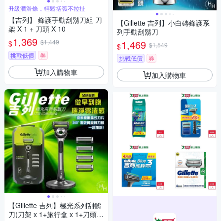
升級潤滑條，輕鬆括弧不拉扯
【吉列】 鋒護手動刮鬍刀組 刀
【Gillette 吉列】小白磚鋒護系
架 X 1 + 刀頭 X 10
列手動刮鬍刀
1,369
$1,449
1,469
$
$1,549
$
挑戰低價
券
挑戰低價
券
加入購物車
加入購物車
【Gillette 吉列】極光系列刮鬍
刀(刀架 x 1+旅行盒 x 1+刀頭 x