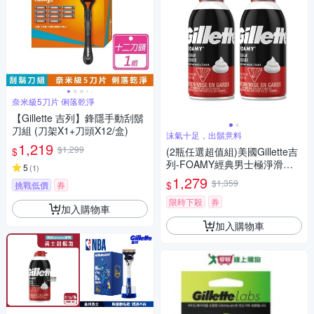
奈米級5刀片 俐落乾淨
【Gillette 吉列】鋒隱手動刮鬍
刀組 (刀架X1+刀頭X12/盒)
沫氣十足，出鬍意料
1,219
$1,299
$
(2瓶任選超值組)美國Gillette吉
列-FOAMY經典男士極淨滑順
5
(
1
)
溫和滋潤刮鬍泡311g/瓶(軟化
1,279
$1,359
$
挑戰低價
券
鬍根刮除鬍鬚修容泡沫,舒緩保
養臉部剃鬚膏,男性潔顏舒適綿
限時下殺
券
加入購物車
密修鬍劑)
加入購物車