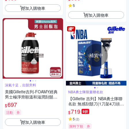
5
加入購物車
加入購物車
補貨中
沫氣十足，出鬍意料
美國Gillette吉列-FOAMY經典
NBA勇士隊限量聯名款
男士極淨滑順溫和滋潤刮鬍泡3
【Gillette 吉列】NBA勇士隊聯
11g/瓶(軟化鬍根刮除鬍鬚修容
697
名款 無感刮鬍刀(1刀架4刀頭1
$
泡沫,舒緩保養臉部剃鬚膏,男性
底座)
719
9折
$
潔顏舒適綿密修鬍劑)
活動
券
5
(
2
)
加入購物車
限時下殺
券