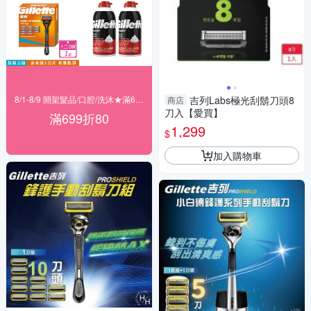
8/1-8/9 開架髮品/口腔/洗沐★滿699折80
吉列Labs極光刮鬍刀頭8
商店
刀入【愛買】
滿699折80
1,299
$
加入購物車