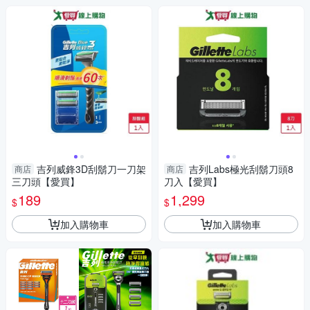
吉列威鋒3D刮鬍刀一刀架
吉列Labs極光刮鬍刀頭8
商店
商店
三刀頭【愛買】
刀入【愛買】
189
1,299
$
$
加入購物車
加入購物車