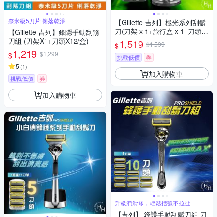
奈米級5刀片 俐落乾淨
【Gillette 吉列】極光系列刮鬍
刀(刀架 x 1+旅行盒 x 1+刀頭 x
【Gillette 吉列】鋒隱手動刮鬍
5)
刀組 (刀架X1+刀頭X12/盒)
1,519
$1,599
$
1,219
$1,299
$
挑戰低價
券
5
(
1
)
加入購物車
挑戰低價
券
加入購物車
升級潤滑條，輕鬆括弧不拉扯
【吉列】 鋒護手動刮鬍刀組 刀