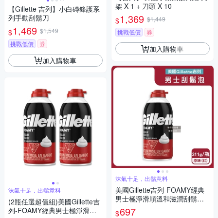
架 X 1 + 刀頭 X 10
【Gillette 吉列】小白磚鋒護系
1,369
列手動刮鬍刀
$1,449
$
1,469
$1,549
$
挑戰低價
券
挑戰低價
券
加入購物車
加入購物車
沫氣十足，出鬍意料
美國Gillette吉列-FOAMY經典
沫氣十足，出鬍意料
男士極淨滑順溫和滋潤刮鬍泡3
(2瓶任選超值組)美國Gillette吉
11g/瓶(軟化鬍根刮除鬍鬚修容
697
列-FOAMY經典男士極淨滑順
$
泡沫,舒緩保養臉部剃鬚膏,男性