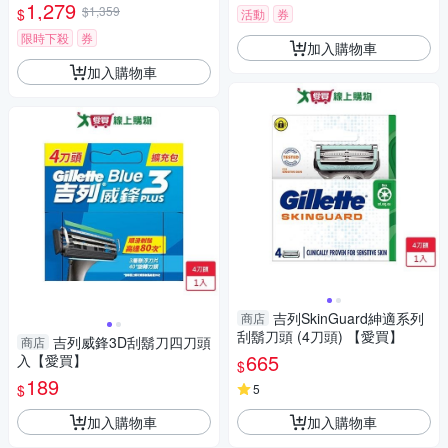
溫和滋潤刮鬍泡311g/瓶(軟化
1,279
$1,359
$
潔顏舒適綿密修鬍劑)
活動
券
鬍根刮除鬍鬚修容泡沫,舒緩保
養臉部剃鬚膏,男性潔顏舒適綿
限時下殺
券
加入購物車
密修鬍劑)
加入購物車
吉列SkinGuard紳適系列
商店
刮鬍刀頭 (4刀頭) 【愛買】
吉列威鋒3D刮鬍刀四刀頭
商店
665
入【愛買】
$
189
$
5
加入購物車
加入購物車