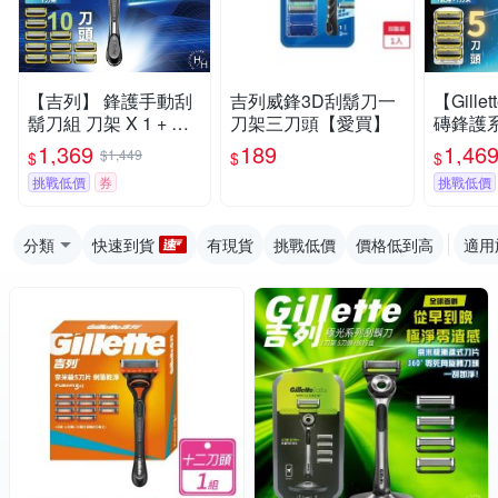
【吉列】 鋒護手動刮
吉列威鋒3D刮鬍刀一
【Gill
鬍刀組 刀架 X 1 + 刀
刀架三刀頭【愛買】
磚鋒護
頭 X 10
刀
1,369
189
1,46
$1,449
$
$
$
挑戰低價
券
挑戰低價
分類
快速到貨
有現貨
挑戰低價
價格低到高
適用