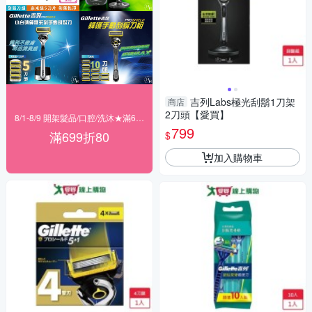
吉列Labs極光刮鬍1刀架
商店
2刀頭【愛買】
8/1-8/9 開架髮品/口腔/洗沐★滿699折80
799
滿699折80
$
加入購物車