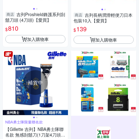
吉列Proshield鋒護系列刮
商店
吉列長柄潤滑輕便刀日本
商店
鬍刀頭 (4刀頭)【愛買】
包裝10入【愛買】
810
139
$
$
加入購物車
加入購物車
補貨中
NBA勇士隊限量聯名款
【Gillette 吉列】NBA勇士隊聯
名款 無感刮鬍刀(1刀架4刀頭1