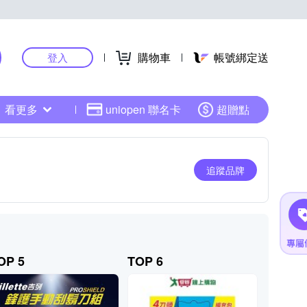
購物車
帳號綁定送
登入
看更多
uniopen 聯名卡
超贈點
追蹤品牌
OP 5
TOP 6
TOP