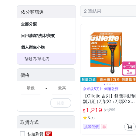
2 筆結果
依分類篩選
全部分類
日用清潔/洗沐/美髮
個人衛生小物
刮鬍刀/除毛刀
價格
-
奈米級5刀片 俐落乾淨
【Gillette 吉列】鋒隱手動刮
鬍刀組 (刀架X1+刀頭X12/
確定
盒)
1,219
$1,299
$
5
(
1
)
取貨方式
挑戰低價
券
快速到貨