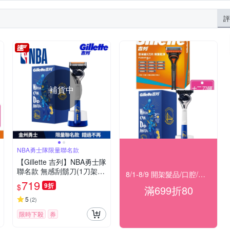
評
補貨中
NBA勇士隊限量聯名款
【Gillette 吉列】NBA勇士隊
聯名款 無感刮鬍刀(1刀架4
8/1-8/9 開架髮品/口腔/洗沐★滿699折80
刀頭1底座)
719
9折
$
滿699折80
5
(
2
)
限時下殺
券