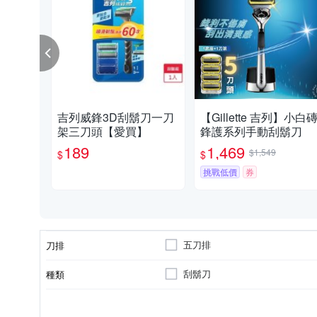
吉列威鋒3D刮鬍刀一刀
【Gillette 吉列】小白
架三刀頭【愛買】
鋒護系列手動刮鬍刀
189
1,469
$1,549
$
$
挑戰低價
券
五刀排
刀排
刮鬍刀
種類
男性
否
含潤滑
適用族群
是否含潤滑劑