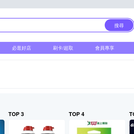
搜尋
必逛好店
刷卡/超取
會員專享
TOP 3
TOP 4
T