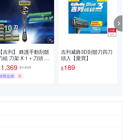
【吉列】 鋒護手動刮鬍
吉列威鋒3D刮鬍刀四刀
【G
刀組 刀架 X 1 + 刀頭 X
頭入【愛買】
列刮
10
盒 x
1,369
189
1,
$1,449
$
$
$
挑戰低價
券
挑戰