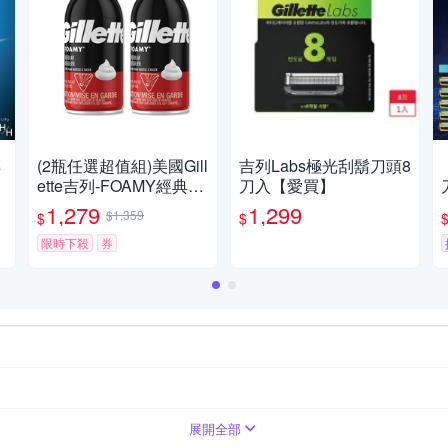
磚
(2瓶任選超值組)美國Gill
吉列Labs極光刮鬍刀頭8
ette吉列-FOAMY經典男
刀入【愛買】
士極淨滑順溫和滋潤刮
1,279
1,299
$1,359
$
$
鬍泡311g/瓶(軟化鬍根
刮除鬍鬚修容泡沫,舒緩
限時下殺
券
保養臉部剃鬚膏,男性潔
顏舒適綿密修鬍劑)
展開全部