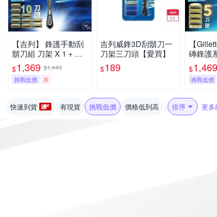
【吉列】 鋒護手動刮
吉列威鋒3D刮鬍刀一
【Gill
鬍刀組 刀架 X 1 + 刀
刀架三刀頭【愛買】
磚鋒護
頭 X 10
刀
1,369
189
1,46
$1,449
$
$
$
挑戰低價
券
挑戰低價
快速到貨
有現貨
挑戰低價
價格低到高
排序
更多