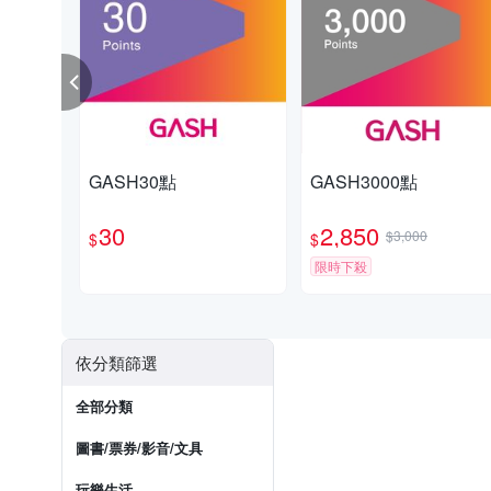
GASH30點
GASH3000點
30
2,850
$3,000
$
$
限時下殺
依分類篩選
全部分類
圖書/票券/影音/文具
玩樂生活