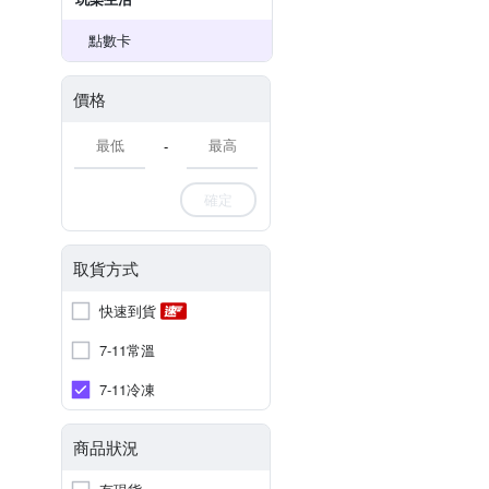
點數卡
價格
-
確定
取貨方式
快速到貨
7-11常溫
7-11冷凍
商品狀況