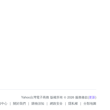
Yahoo台灣電子商務 版權所有 © 2026 服務條款(
更新
)
服中心
|
關於我們
|
購物須知
|
網路安全
|
隱私權
|
分類地圖