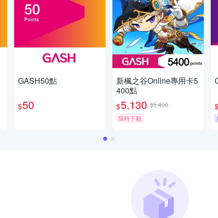
GASH50點
新楓之谷Online專用卡5
400點
50
5,130
$5,400
$
$
限時下殺