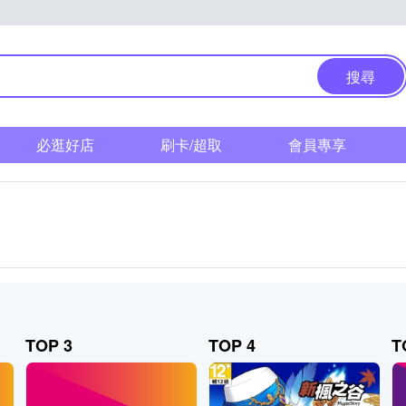
搜尋
必逛好店
刷卡/超取
會員專享
TOP 3
TOP 4
T