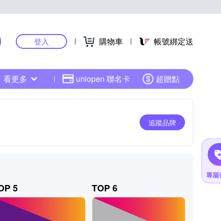
購物車
帳號綁定送
登入
看更多
uniopen 聯名卡
超贈點
追蹤品牌
OP 5
TOP 6
TOP