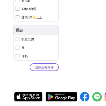
有現貨
Yahoo自營
評價4顆
以上
優惠
挑戰低價
券
活動
清除所有條件