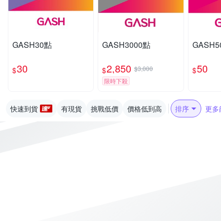
GASH30點
GASH3000點
GASH5
30
2,850
50
$3,000
$
$
$
限時下殺
快速到貨
有現貨
挑戰低價
價格低到高
排序
更多