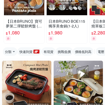
【日本BRUNO】寶可
日本BRUNO BOE115
【日本B
夢第二彈鬆餅烤盤 (B
獨享美食鍋(1-2人)
燒單板三
OE021/BOE118適用)
083 杏
1,080
1,980
2,28
$
$
$
券
券
券
分類
快速到貨
有現貨
挑戰低價
價格低到高
電壓