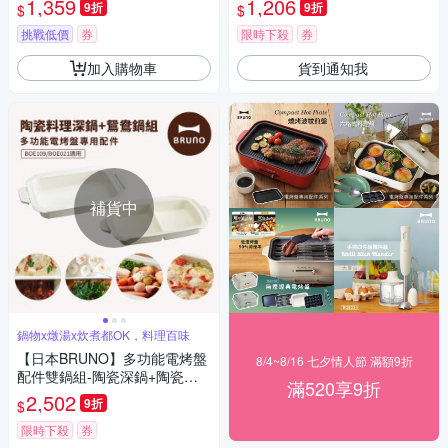
1,359
1,206
9折
9折
$
$
挑戰低價
券
限時下殺
券
加入購物車
貨到通知我
補貨中
鍋物x燉湯x炊煮都OK，料理百味
【日本BRUNO】多功能電烤盤
8/4~8/16 七夕情人節 滿額9折
配件雙鍋組-陶瓷深鍋+陶瓷鴛
滿520享9折
鴦鍋 (BOE021/109適用)
2,502
9折
$
限時下殺
券