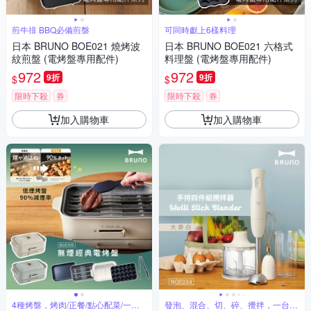
煎牛排 BBQ必備煎盤
可同時獻上6樣料理
日本 BRUNO BOE021 燒烤波
日本 BRUNO BOE021 六格式
紋煎盤 (電烤盤專用配件)
料理盤 (電烤盤專用配件)
972
972
9折
9折
$
$
限時下殺
券
限時下殺
券
加入購物車
加入購物車
4種烤盤，烤肉/正餐/點心配菜/一組
發泡、混合、切、碎、攪拌，一台搞