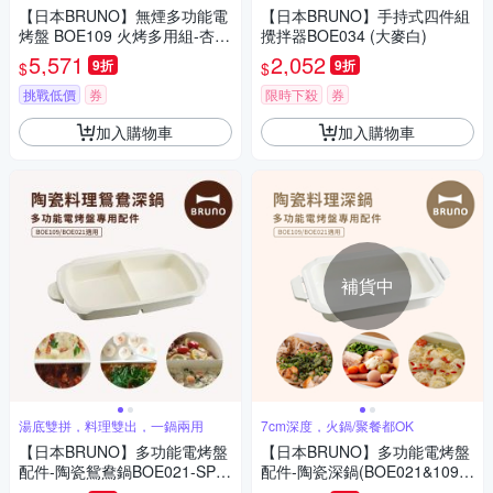
搞定
定
【日本BRUNO】無煙多功能電
【日本BRUNO】手持式四件組
烤盤 BOE109 火烤多用組-杏子
攪拌器BOE034 (大麥白)
灰/開心果綠兩色任選(附陶瓷鴛
5,571
2,052
9折
9折
$
$
鴦鍋+減煙烤盤+平面烤盤+章魚
燒烤盤+耐熱夾)
挑戰低價
券
限時下殺
券
加入購物車
加入購物車
補貨中
湯底雙拼，料理雙出，一鍋兩用
7cm深度，火鍋/聚餐都OK
【日本BRUNO】多功能電烤盤
【日本BRUNO】多功能電烤盤
配件-陶瓷鴛鴦鍋BOE021-SPLI
配件-陶瓷深鍋(BOE021&109適
T-KE (型號BOE021/109適用)
用)