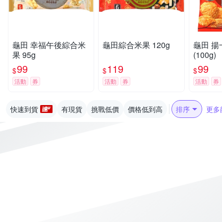
龜田 幸福午後綜合米
龜田綜合米果 120g
龜田 
果 95g
(100g)
99
119
99
$
$
$
活動
券
活動
券
活動
券
快速到貨
有現貨
挑戰低價
價格低到高
排序
更多