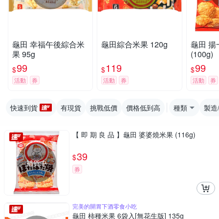
龜田 幸福午後綜合米
龜田綜合米果 120g
龜田 
果 95g
(100g)
99
119
99
$
$
$
活動
券
活動
券
活動
券
快速到貨
有現貨
挑戰低價
價格低到高
種類
製造
【 即 期 良 品 】龜田 婆婆燒米果 (116g)
39
$
補貨中
券
完美的開胃下酒零食小吃
龜田 柿種米果 6袋入[無花生版] 135g