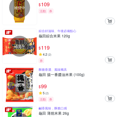
109
$
補貨中
活動
券
綜合好滋味、午後必備點心
龜田綜合米果 120g
補貨中
119
$
4.2
(
2
)
券
酥脆香濃、風味獨具
龜田 揚一番醬油米果 (100g)
補貨中
99
$
5
(
2
)
活動
券
鹹香風味，酥脆口感
龜田 薄燒米果 26g