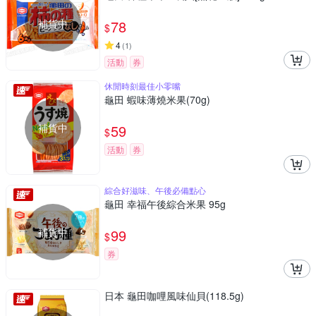
補貨中
78
$
4
(
1
)
活動
券
休閒時刻最佳小零嘴
龜田 蝦味薄燒米果(70g)
補貨中
59
$
活動
券
綜合好滋味、午後必備點心
龜田 幸福午後綜合米果 95g
補貨中
99
$
券
日本 龜田咖哩風味仙貝(118.5g)