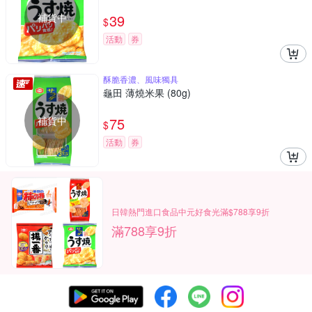
補貨中
39
$
活動
券
酥脆香濃、風味獨具
龜田 薄燒米果 (80g)
補貨中
75
$
活動
券
日韓熱門進口食品中元好食光滿$788享9折
滿788享9折