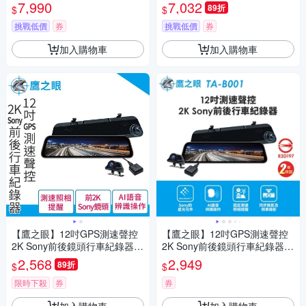
警示
警示
7,990
7,032
89折
$
$
挑戰低價
券
挑戰低價
券
加入購物車
加入購物車
【鷹之眼】12吋GPS測速聲控
【鷹之眼】12吋GPS測速聲控
2K Sony前後鏡頭行車紀錄器-
2K Sony前後鏡頭行車紀錄器-
附64G卡 TA-B001 贈後鏡頭支
附64G卡 TA-B001 贈後鏡頭支
2,568
2,949
89折
$
$
架 行車記錄器
架 行車記錄器
限時下殺
券
券
加入購物車
加入購物車