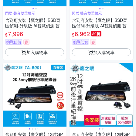
閃爍 聲音雙重警示
閃爍 聲音雙重警示
含到府安裝【鷹之眼】BSD盲
含到府安裝【鷹之眼】BSD盲
區偵測-升級版 AI智慧偵測 盲區
區偵測-升級版 AI智慧偵測 盲區
預警 雙安全警示
預警 雙安全警示
7,996
6,962
89折
$
$
挑戰低價
券
挑戰低價
券
加入購物車
加入購物車
含到府安裝【鷹之眼】12吋GP
含到府安裝【鷹之眼】12吋GP