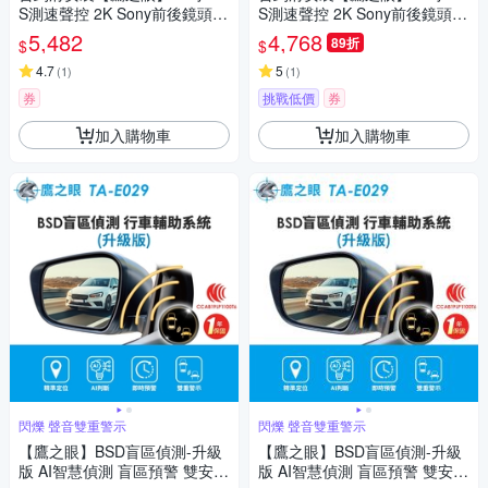
S測速聲控 2K Sony前後鏡頭行
S測速聲控 2K Sony前後鏡頭行
車紀錄器-附64G卡 TA-B001 贈
車紀錄器-附64G卡 TA-B001 贈
5,482
4,768
89折
$
$
後鏡頭支架 行車記錄器
後鏡頭支架 行車記錄器
4.7
5
(
1
)
(
1
)
券
挑戰低價
券
加入購物車
加入購物車
閃爍 聲音雙重警示
閃爍 聲音雙重警示
【鷹之眼】BSD盲區偵測-升級
【鷹之眼】BSD盲區偵測-升級
版 AI智慧偵測 盲區預警 雙安全
版 AI智慧偵測 盲區預警 雙安全