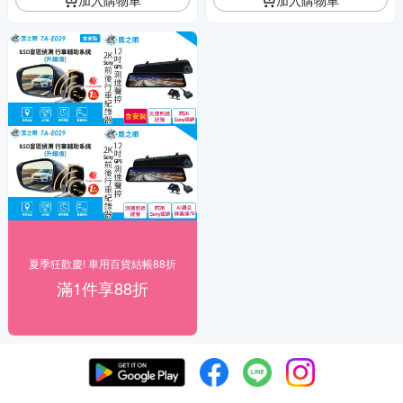
夏季狂歡慶! 車用百貨結帳88折
滿1件享88折