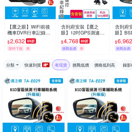
【鷹之眼】WiFi前後
含到府安裝【鷹之
含到府
機車DVR行車記錄器-
眼】12吋GPS測速聲
眼】BS
送32G卡 (國家認證 一
控 2K Sony前後鏡頭
級版 A
2,632
4,768
6,96
89折
89折
$
$
$
年保固)TA-B131 行車
行車紀錄器-附64G卡
預警 雙
限時下殺
券
挑戰低價
券
挑戰低價
紀錄器
TA-B001 贈後鏡頭支
架 行車記錄器
分類
快速到貨
有現貨
挑戰低價
價格低到高
錄影