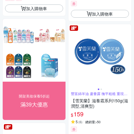
券
加入購物車
加入購物車
豐富綿羊油 蘆薈露 撫平粗糙 重現光
開架美妝保養5折起
滑
【雪芙蘭】滋養霜系列150g(滋
滿39大優惠
潤型,清爽型)
159
$
5
(
6
)
總銷量>50
券