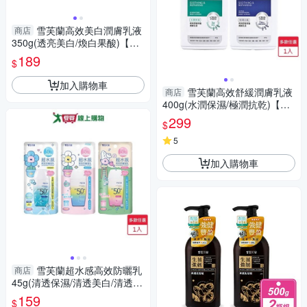
雪芙蘭高效美白潤膚乳液
商店
350g(透亮美白/煥白果酸)【愛
買】
189
$
加入購物車
雪芙蘭高效舒緩潤膚乳液
商店
400g(水潤保濕/極潤抗乾)【愛
買】
299
$
5
加入購物車
雪芙蘭超水感高效防曬乳
商店
45g(清透保濕/清透美白/清透酷
涼)【愛買】
159
$