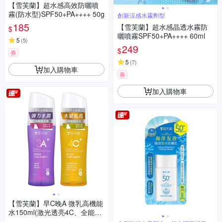
【雪芙蘭】超水感高效防曬噴
霧(防水型)SPF50+PA++++ 50g
創新涼感水霧劑型
185
【雪芙蘭】超水感晶透水霧防
$
曬噴霧SPF50+PA++++ 60ml
5
(
5
)
249
$
券
5
(
7
)
加入購物車
券
加入購物車
【雪芙蘭】早C晚A 微乳高機能
水150ml(激光透亮4C、全能緊
緻3A)