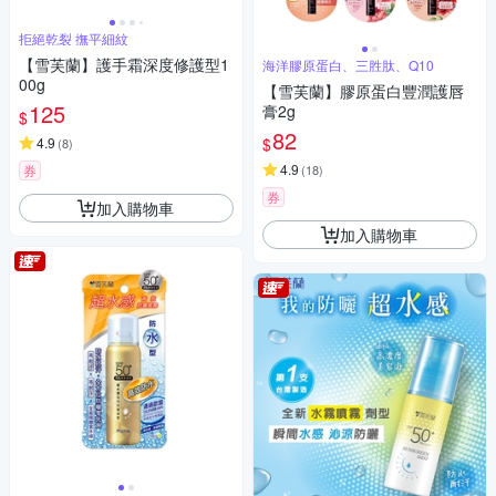
拒絕乾裂 撫平細紋
【雪芙蘭】護手霜深度修護型1
海洋膠原蛋白、三胜肽、Q10
00g
【雪芙蘭】膠原蛋白豐潤護唇
125
膏2g
$
82
$
4.9
(
8
)
4.9
券
(
18
)
券
加入購物車
加入購物車