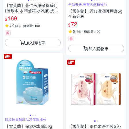
全新升級 三重天然植物油
【雪芙蘭】薏仁米淨保養系列
(濕敷水.水潤凝霜.水乳液.洗顏
【雪芙蘭】 經典滋潤護唇膏5g
慕絲)
全新升級
169
$
72
$
4.9
(
33
)
總銷量>100
5
(
76
)
總銷量>100
券
券
加入購物車
加入購物車
頂級玻尿酸胜肽高保濕成分
【雪芙蘭】保濕水凝霜50g
【雪芙蘭】 薏仁米淨面膜5入/