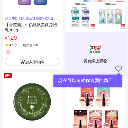
源自牛奶的天然活性多肽x敏弱肌膚
適用
【雪芙蘭】牛奶胜肽美膚身體
乳300g
129
$
4.9
(
19
)
總銷量>50
券
愛買線上購物
加入購物車
現在可以追蹤你喜愛的商店！