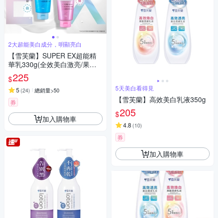
2大超能美白成分，明顯亮白
【雪芙蘭】SUPER EX超能精
華乳330g(全效美白激亮/果酸
煥膚勻亮)
225
$
5天美白看得見
5
(
24
)
總銷量>50
【雪芙蘭】高效美白乳液350g
券
205
$
加入購物車
4.8
(
10
)
券
加入購物車