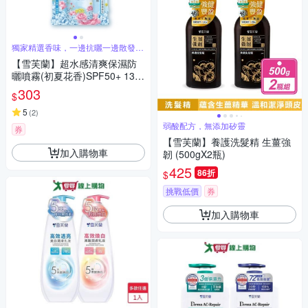
獨家精選香味，一邊抗曬一邊散發香
氣
【雪芙蘭】超水感清爽保濕防
曬噴霧(初夏花香)SPF50+ 134
g
303
$
5
(
2
)
弱酸配方，無添加矽靈
券
【雪芙蘭】養護洗髮精 生薑強
加入購物車
韌 (500gX2瓶)
425
86折
$
挑戰低價
券
加入購物車