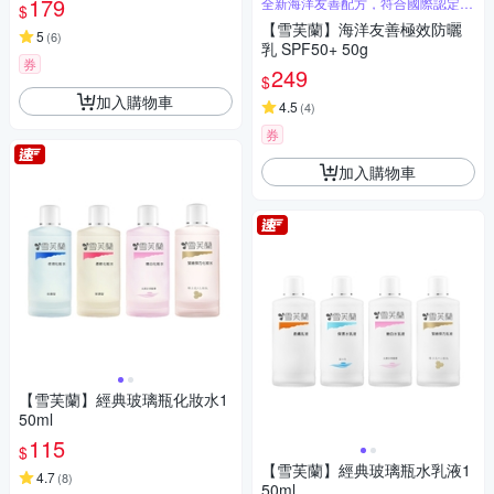
179
全新海洋友善配方，符合國際認定規
$
範
【雪芙蘭】海洋友善極效防曬
5
(
6
)
乳 SPF50+ 50g
券
249
$
加入購物車
4.5
(
4
)
券
加入購物車
【雪芙蘭】經典玻璃瓶化妝水1
50ml
115
$
【雪芙蘭】經典玻璃瓶水乳液1
4.7
(
8
)
50ml