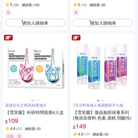
5
5
(
38
)
總銷量>100
(
13
)
總銷量>50
券
券
加入購物車
加入購物車
高達百分之95高純度成分
7天立即有感 x 保濕度提升七成
【雪芙蘭】科研時間面膜4入盒
【雪芙蘭】微晶臉部保養系列
(無添加香料.色素.酒精.弱酸性)
109
$
149
$
4.8
(
21
)
總銷量>50
4.9
(
17
)
總銷量>50
活動
券