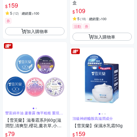
盒
159
$
109
$
5
(
12
)
總銷量>100
5
(
18
)
總銷量>100
券
活動
券
加入購物車
加入購物車
豐富綿羊油 蘆薈露 撫平粗糙 重現光
滑
頂級神經醯胺高滋潤成分
【雪芙蘭】滋養霜系列60g(滋
潤型,清爽型,櫻花,薰衣草,小蒼
【雪芙蘭】保濕水乳霜50g
蘭)
79
159
$
$