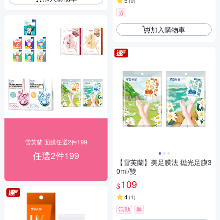
5
(
9
)
券
加入購物車
雪芙蘭 面膜任選2件199
任選2件199
【雪芙蘭】美足膜法 拋光足膜3
0ml/雙
109
$
4
(
1
)
活動
券