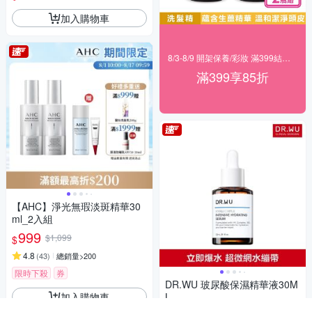
加入購物車
8/3-8/9 開架保養/彩妝 滿399結帳85折
滿399享85折
【AHC】淨光無瑕淡斑精華30
ml_2入組
999
$1,099
$
4.8
(
43
)
總銷量>200
限時下殺
券
DR.WU 玻尿酸保濕精華液30M
加入購物車
L