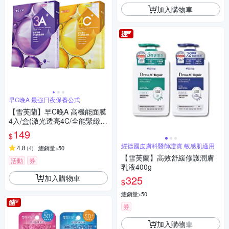
加入購物車
早C晚A 最強日夜保養公式
【雪芙蘭】早C晚A 高機能面膜
4入/盒(激光透亮4C/全能緊緻3
A)
149
$
經德國皮膚科醫師證實 敏感肌適用
4.8
(
4
)
總銷量>50
【雪芙蘭】高效舒緩修護潤膚
活動
券
乳液400g
加入購物車
325
$
總銷量>50
券
加入購物車