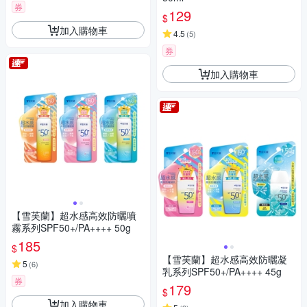
券
129
$
加入購物車
4.5
(
5
)
券
加入購物車
【雪芙蘭】超水感高效防曬噴
霧系列SPF50+/PA++++ 50g
185
$
【雪芙蘭】超水感高效防曬凝
5
(
6
)
乳系列SPF50+/PA++++ 45g
券
179
$
加入購物車