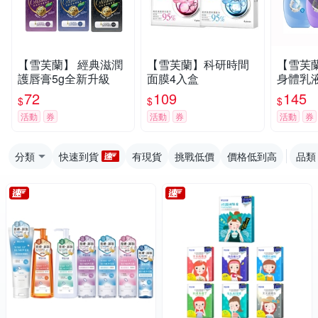
【雪芙蘭】 經典滋潤
【雪芙蘭】科研時間
【雪芙
護唇膏5g全新升級
面膜4入盒
身體乳液
型, 清爽
72
109
145
$
$
$
白麝香氛
活動
券
活動
券
活動
券
分類
快速到貨
有現貨
挑戰低價
價格低到高
品類