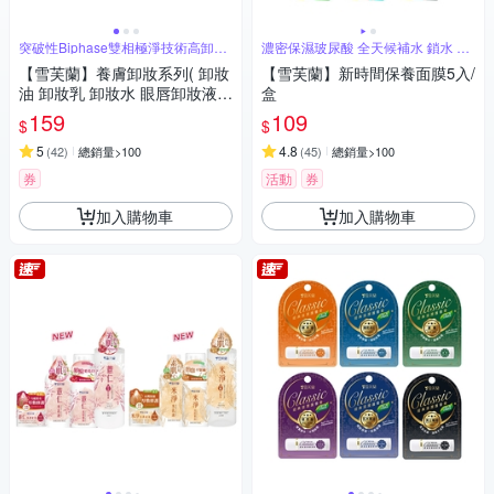
突破性Biphase雙相極淨技術高卸妝
濃密保濕玻尿酸 全天候補水 鎖水 儲
力
水
【雪芙蘭】養膚卸妝系列( 卸妝
【雪芙蘭】新時間保養面膜5入/
油 卸妝乳 卸妝水 眼唇卸妝液
盒
洗卸潔面乳 )
159
109
$
$
5
4.8
(
42
)
總銷量>100
(
45
)
總銷量>100
券
活動
券
加入購物車
加入購物車