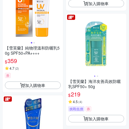
加入購物車
【雪芙蘭】純物理溫和防曬乳5
0g SPF50+PA++++
359
$
4.7
(
2
)
券
【雪芙蘭】海洋友善高效防曬
加入購物車
乳SPF50+ 50g
219
$
4.5
(
4
)
挑戰低價
券
加入購物車