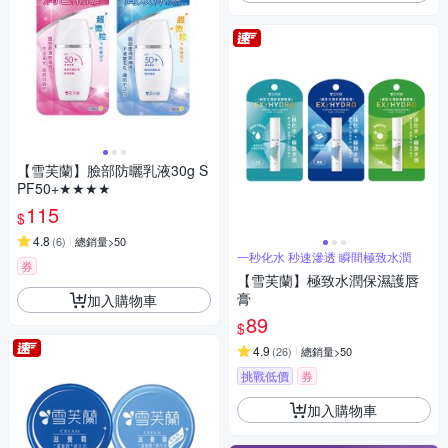
【雪芙蘭】臉部防曬乳液30g S
PF50+★★★★
115
$
4.8
(
6
)
總銷量>50
一秒化水 秒速滲透 瞬間極致水潤
券
【雪芙蘭】極致水潤保濕護唇
膏
加入購物車
89
$
4.9
(
26
)
總銷量>50
挑戰低價
券
加入購物車