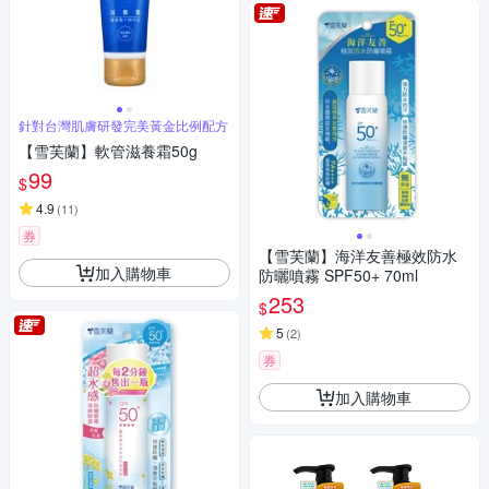
針對台灣肌膚研發完美黃金比例配方
【雪芙蘭】軟管滋養霜50g
99
$
4.9
(
11
)
券
【雪芙蘭】海洋友善極效防水
加入購物車
防曬噴霧 SPF50+ 70ml
253
$
5
(
2
)
券
加入購物車