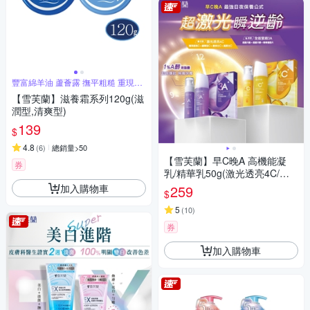
豐富綿羊油 蘆薈露 撫平粗糙 重現光
滑
【雪芙蘭】滋養霜系列120g(滋
潤型,清爽型)
139
$
4.8
(
6
)
總銷量>50
【雪芙蘭】早C晚A 高機能凝
券
乳/精華乳50g(激光透亮4C/全
能緊緻3A)
加入購物車
259
$
5
(
10
)
券
加入購物車