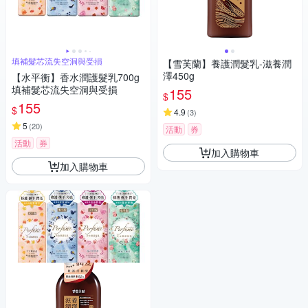
填補髮芯流失空洞與受損
【雪芙蘭】養護潤髮乳-滋養潤
澤450g
【水平衡】香水潤護髮乳700g
填補髮芯流失空洞與受損
155
$
155
$
4.9
(
3
)
5
(
20
)
活動
券
活動
券
加入購物車
加入購物車