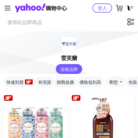
Yahoo購物中心
登入
雪芙蘭
追蹤品牌
快速到貨
有現貨
挑戰低價
價格低到高
劑型
包裝