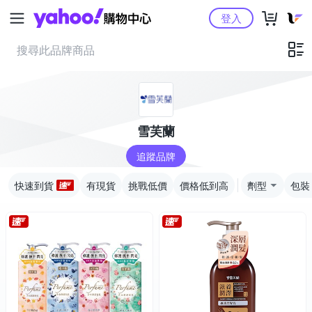
Yahoo購物中心
登入
雪芙蘭
追蹤品牌
快速到貨
有現貨
挑戰低價
價格低到高
劑型
包裝