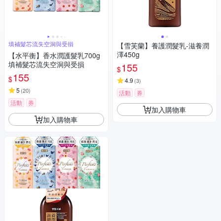
填補髮芯流失空洞與受損
【雪芙蘭】養護潤髮乳-滋養潤
澤450g
【水平衡】香水潤護髮乳700g
填補髮芯流失空洞與受損
155
$
155
$
4.9
(
3
)
5
(
20
)
活動
券
活動
券
加入購物車
加入購物車