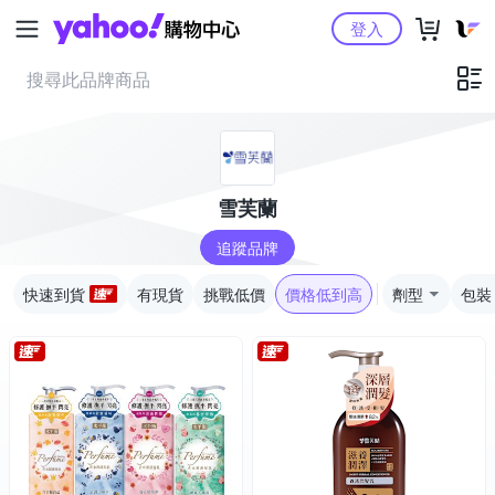
Yahoo購物中心
登入
雪芙蘭
追蹤品牌
快速到貨
有現貨
挑戰低價
價格低到高
劑型
包裝