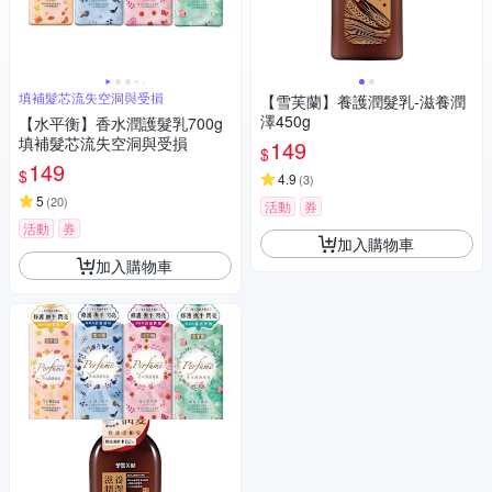
填補髮芯流失空洞與受損
【雪芙蘭】養護潤髮乳-滋養潤
澤450g
【水平衡】香水潤護髮乳700g
填補髮芯流失空洞與受損
149
$
149
$
4.9
(
3
)
5
(
20
)
活動
券
活動
券
加入購物車
加入購物車