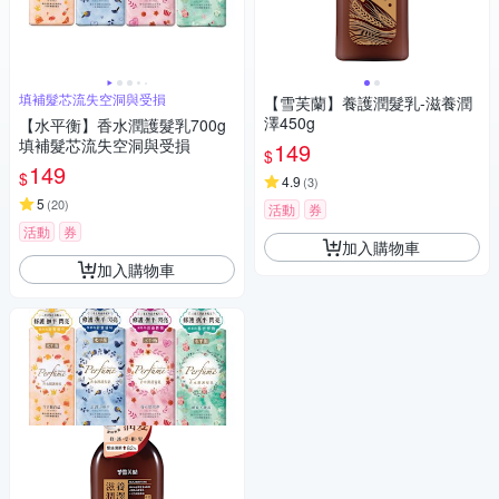
填補髮芯流失空洞與受損
【雪芙蘭】養護潤髮乳-滋養潤
澤450g
【水平衡】香水潤護髮乳700g
填補髮芯流失空洞與受損
149
$
149
$
4.9
(
3
)
5
(
20
)
活動
券
活動
券
加入購物車
加入購物車