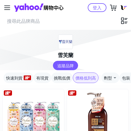
Yahoo購物中心
登入
雪芙蘭
追蹤品牌
快速到貨
有現貨
挑戰低價
價格低到高
劑型
包裝