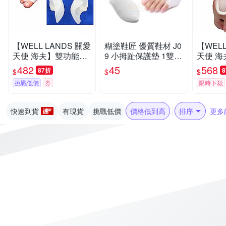
【WELL LANDS 關愛
糊塗鞋匠 優質鞋材 J0
【WELL
天使 海夫】雙功能拇
9 小拇趾保護墊 1雙
天使 
指外翻矯正套(兩組)
拇趾分隔墊 拇趾固定
能腳掌墊
482
45
568
87折
$
$
$
套 拇趾分離墊
挑戰低價
券
限時下殺
快速到貨
有現貨
挑戰低價
價格低到高
排序
更多