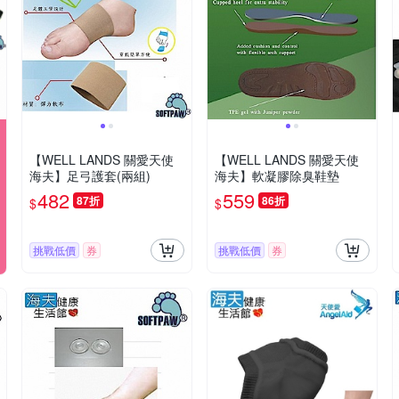
【WELL LANDS 關愛天使
【WELL LANDS 關愛天使
海夫】足弓護套(兩組)
海夫】軟凝膠除臭鞋墊
482
559
87折
86折
$
$
挑戰低價
券
挑戰低價
券