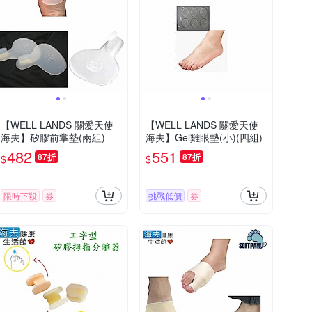
【WELL LANDS 關愛天使
【WELL LANDS 關愛天使
海夫】矽膠前掌墊(兩組)
海夫】Gel雞眼墊(小)(四組)
482
551
87折
87折
$
$
限時下殺
券
挑戰低價
券