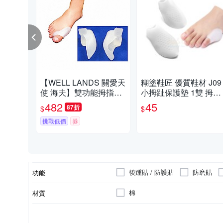
【WELL LANDS 關愛天
糊塗鞋匠 優質鞋材 J09
使 海夫】雙功能拇指外
小拇趾保護墊 1雙 拇趾
翻矯正套(兩組)
分隔墊 拇趾固定套 拇
482
45
87折
$
$
分離墊
挑戰低價
券
後踵貼 / 防護貼
防磨貼
功能
棉
材質
女
短襪
男
踝襪 / 隱形襪
25cm以上
FREE SIZE
適用性別
顏色
尺寸
款式