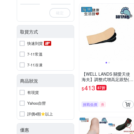
確定
取貨方式
快速到貨
7-11常溫
7-11冷凍
【WELL LANDS 關愛天使
海夫】調整式增高足跟墊(兩
商品狀況
組)
413
87折
$
有現貨
Yahoo自營
挑戰低價
券
評價4顆
以上
優惠