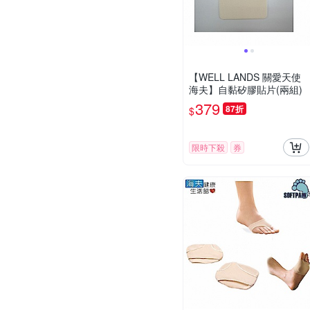
【WELL LANDS 關愛天使
海夫】自黏矽膠貼片(兩組)
379
87折
$
限時下殺
券