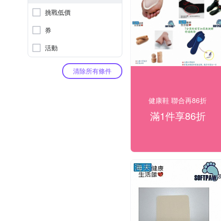
挑戰低價
券
活動
清除所有條件
健康鞋 聯合再86折
滿1件享86折