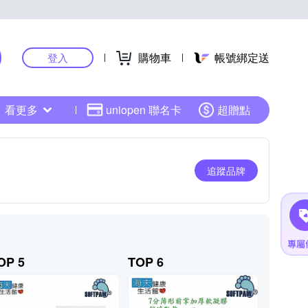
購物車
帳號綁定送
登入
看更多
uniopen 聯名卡
超贈點
追蹤品牌
OP 5
TOP 6
TOP