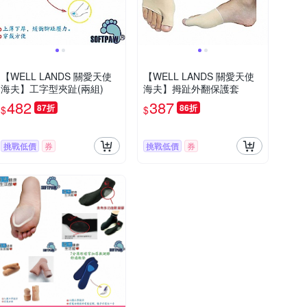
【WELL LANDS 關愛天使
【WELL LANDS 關愛天使
海夫】工字型夾趾(兩組)
海夫】拇趾外翻保護套
482
387
87折
86折
$
$
挑戰低價
券
挑戰低價
券