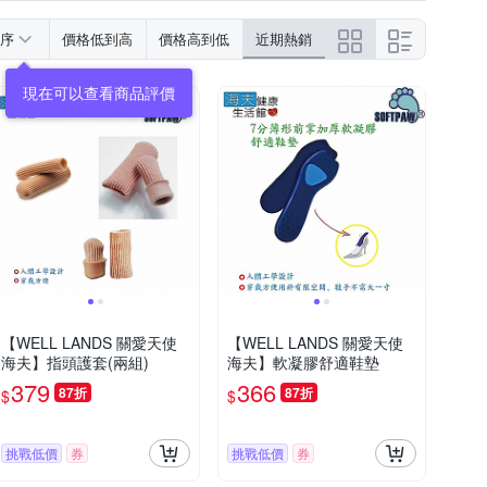
序
價格低到高
價格高到低
近期熱銷
【WELL LANDS 關愛天使
【WELL LANDS 關愛天使
海夫】指頭護套(兩組)
海夫】軟凝膠舒適鞋墊
379
366
87折
87折
$
$
挑戰低價
券
挑戰低價
券