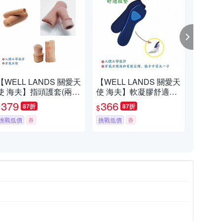
【WELL LANDS 關愛天
【WELL LANDS 關愛天
【W
使 海夫】指頭護套(兩
使 海夫】軟凝膠舒適鞋
使 
組)
墊
跟墊
379
366
4
87折
87折
$
$
$
挑戰低價
券
挑戰低價
券
挑戰