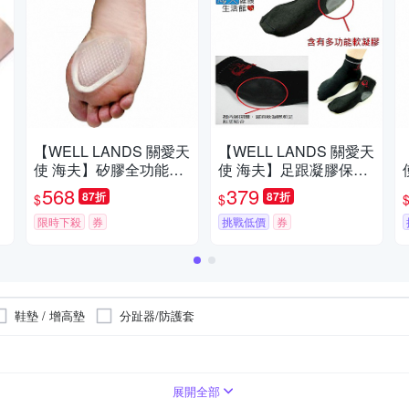
【WELL LANDS 關愛天
【WELL LANDS 關愛天
使 海夫】矽膠全功能腳
使 海夫】足跟凝膠保濕
趾
掌墊(兩組)
襪(兩組)
568
379
87折
87折
$
$
限時下殺
券
挑戰低價
券
鞋墊 / 增高墊
分趾器/防護套
展開全部