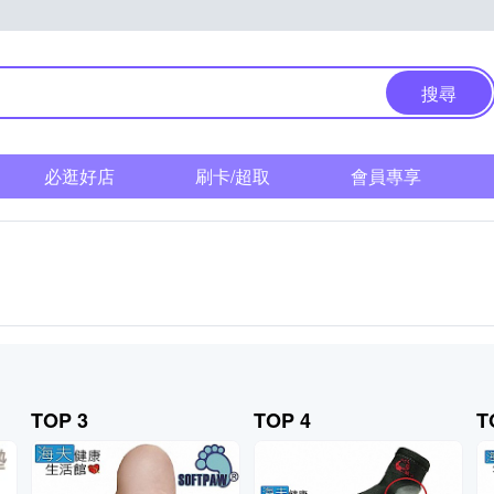
搜尋
必逛好店
刷卡/超取
會員專享
TOP 3
TOP 4
T