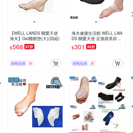
【WELL LANDS 關愛天使
海夫健康生活館 WELL LAN
海夫】Gel雞眼墊(大)(四組)
DS 關愛天使 足後跟美容修
護凝膠保濕套 黑色款
568
301
87折
86折
$
$
挑戰低價
券
挑戰低價
券