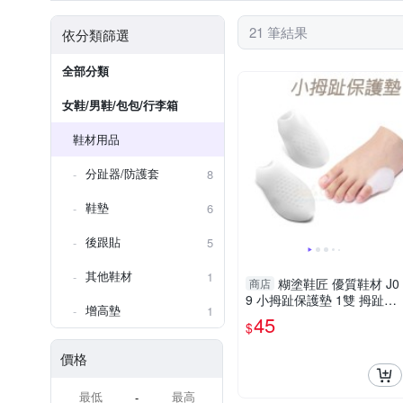
21 筆結果
依分類篩選
全部分類
女鞋/男鞋/包包/行李箱
鞋材用品
分趾器/防護套
8
鞋墊
6
後跟貼
5
其他鞋材
1
糊塗鞋匠 優質鞋材 J0
商店
9 小拇趾保護墊 1雙 拇趾分
增高墊
1
隔墊 拇趾固定套 拇趾分離
45
$
墊
價格
-