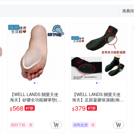
推薦排
【WELL LANDS 關愛天使
【WELL LANDS 關愛天使
海夫】矽膠全功能腳掌墊(兩
海夫】足跟凝膠保濕襪(兩
組)
組)
568
379
87折
87折
$
$
限時下殺
券
挑戰低價
券