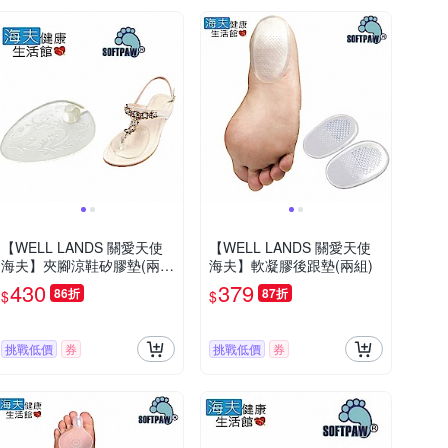
【WELL LANDS 關愛天使
【WELL LANDS 關愛天使
海夫】夾腳涼鞋矽膠墊(兩
海夫】軟凝膠後跟墊(兩組)
組)
430
379
86折
87折
$
$
挑戰低價
券
挑戰低價
券