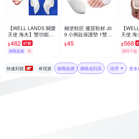
【WELL LANDS 關愛
糊塗鞋匠 優質鞋材 J0
【WELL
天使 海夫】雙功能拇
9 小拇趾保護墊 1雙
天使 
指外翻矯正套(兩組)
拇趾分隔墊 拇趾固定
能腳掌墊
482
45
568
87折
$
$
$
套 拇趾分離墊
挑戰低價
券
限時下殺
快速到貨
有現貨
挑戰低價
價格低到高
排序
更多