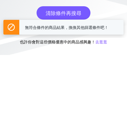
清除條件再搜尋
無符合條件的商品結果，換換其他篩選條件吧！
或
也許你會對這些價格優惠中的商品感興趣！
去逛逛