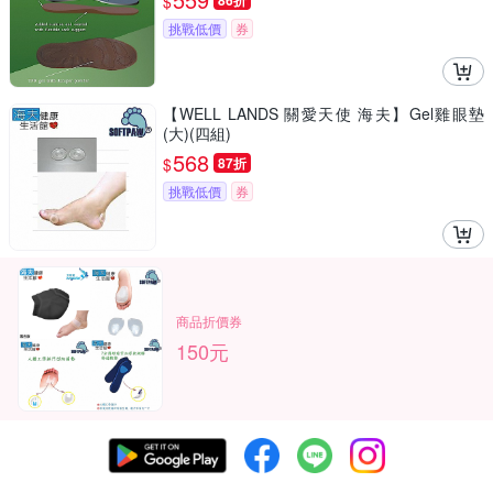
$
86折
挑戰低價
券
【WELL LANDS 關愛天使 海夫】Gel雞眼墊
(大)(四組)
568
$
87折
挑戰低價
券
商品折價券
150元