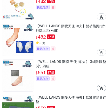
482
$
87折
挑戰低價
券
【WELL LANDS 關愛天使 海夫】雙功能拇指外
翻矯正套(兩組)
482
$
87折
5
(
1
)
挑戰低價
券
【WELL LANDS 關愛天使 海夫】Gel雞眼墊
(小)(四組)
551
$
87折
挑戰低價
券
【WELL LANDS 關愛天使 海夫】軟凝膠除臭鞋
墊
559