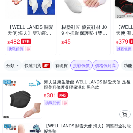
【WELL LANDS 關愛
糊塗鞋匠 優質鞋材 J0
【WELL
天使 海夫】雙功能拇
9 小拇趾保護墊 1雙
天使 
指外翻矯正套(兩組)
拇趾分隔墊 拇趾固定
保濕襪(
482
45
379
87折
$
$
$
套 拇趾分離墊
挑戰低價
券
挑戰低價
分類
快速到貨
有現貨
挑戰低價
價格低到高
功能
海夫健康生活館 WELL LANDS 關愛天使 足後
跟美容修護凝膠保濕套 黑色款
301
$
86折
挑戰低價
券
【WELL LANDS 關愛天使 海夫】調整型全功能
腳掌墊