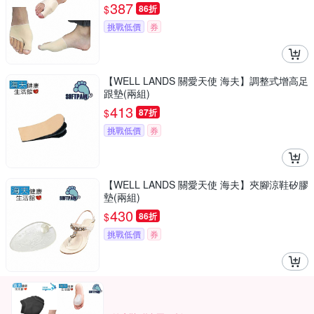
387
$
86折
挑戰低價
券
【WELL LANDS 關愛天使 海夫】調整式增高足
跟墊(兩組)
413
$
87折
挑戰低價
券
【WELL LANDS 關愛天使 海夫】夾腳涼鞋矽膠
墊(兩組)
430
$
86折
挑戰低價
券